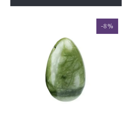
-
8
%