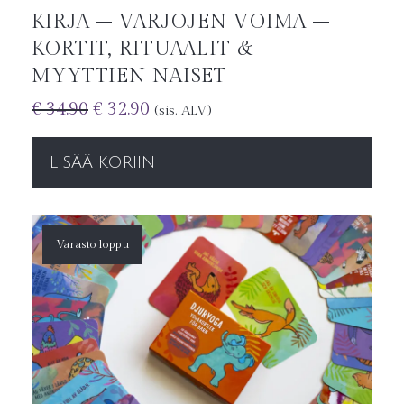
KIRJA – VARJOJEN VOIMA –
KORTIT, RITUAALIT &
MYYTTIEN NAISET
€
34.90
€
32.90
(sis. ALV)
LISÄÄ KORIIN