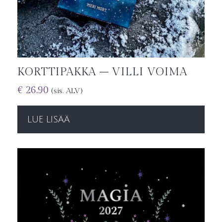
KORTTIPAKKA – VILLI VOIMA
€
26.90
(sis. ALV)
LUE LISÄÄ