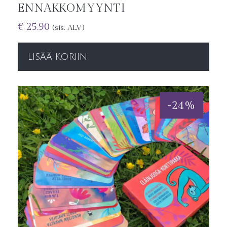
ENNAKKOMYYNTI
€
25.90
(sis. ALV)
LISÄÄ KORIIN
-
24
%