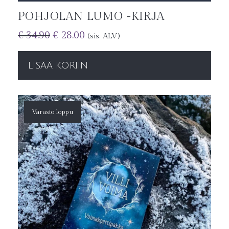
POHJOLAN LUMO -KIRJA
€
34.90
€
28.00
(sis. ALV)
LISÄÄ KORIIN