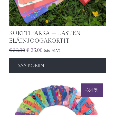
KORTTIPAKKA – LASTEN
ELÄINJOOGAKORTIT
€
32.90
€
25.00
(sis. ALV)
LISÄÄ KORIIN
-
24
%