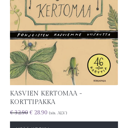
KASVIEN KERTOMAA -
KORTTIPAKKA
€
32.90
€
28.90
(sis. ALV)