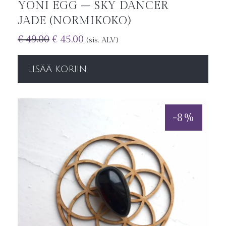
YONI EGG – SKY DANCER
JADE (NORMIKOKO)
€
49.00
€
45.00
(sis. ALV)
LISÄÄ KORIIN
-
8
%