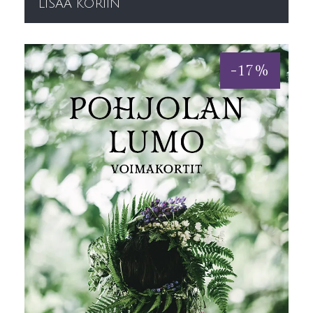
LISÄÄ KORIIN
-
17
%