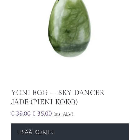
YONI EGG – SKY DANCER
JADE (PIENI KOKO)
€
39.00
€
35.00
(sis. ALV)
LISÄÄ KORIIN