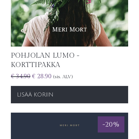
POHJOLAN LUMO -
KORTTIPAKKA
€
34.90
€
28.90
(sis. ALV)
LISÄÄ KORIIN
-
20
%