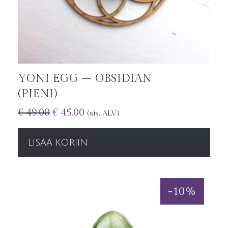
YONI EGG – OBSIDIAN
(PIENI)
€
49.00
€
45.00
(sis. ALV)
LISÄÄ KORIIN
-
10
%