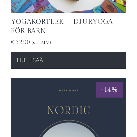
YOGAKORTLEK – DJURYOGA
FÖR BARN
€
32.90
(sis. ALV)
LUE LISÄÄ
-
14
%