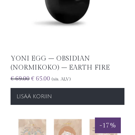
YONI EGG – OBSIDIAN
(NORMIKOKO) – EARTH FIRE
€
69.00
€
65.00
(sis. ALV)
LISÄÄ KORIIN
-
17
%