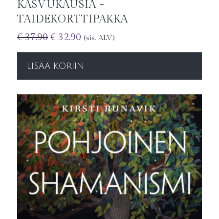
KASVUKAUSIA -
TAIDEKORTTIPAKKA
€
37.90
€
32.90
(sis. ALV)
LISÄÄ KORIIN