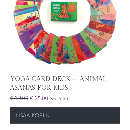
YOGA CARD DECK – ANIMAL
ASANAS FOR KIDS
€
32.90
€
25.00
(sis. ALV)
LISÄÄ KORIIN