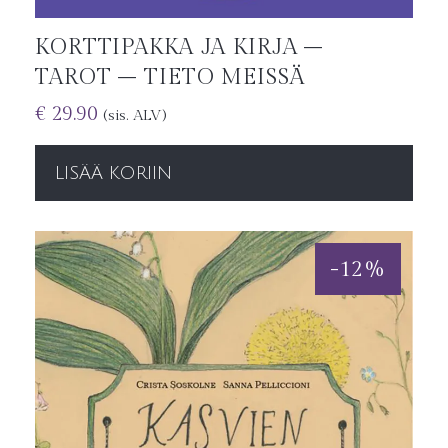
KORTTIPAKKA JA KIRJA –
TAROT – TIETO MEISSÄ
€
29.90
(sis. ALV)
LISÄÄ KORIIN
-
12
%