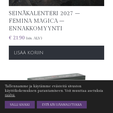
SEINÄKALENTERI 2027 –
FEMINA MAGICA –
ENNAKKOMYYNTI
€
21.90
(sis. ALV)
LISÄÄ KORIIN
Tallennamme ja käytämme evästeitä sivuston
käyttökokemuksen parantamiseen. Voit muuttaa asetuksia
täältä.
SALLI KAIKKI
ESTÄ KÄVIJÄANALYTIIKKA
ILMAISET TOIMITUSKULUT YLI 100€ TILAUKSIIN