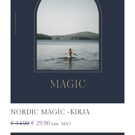
NORDIC MAGIC -KIRJA
€
34.90
€
29.90
(sis. ALV)