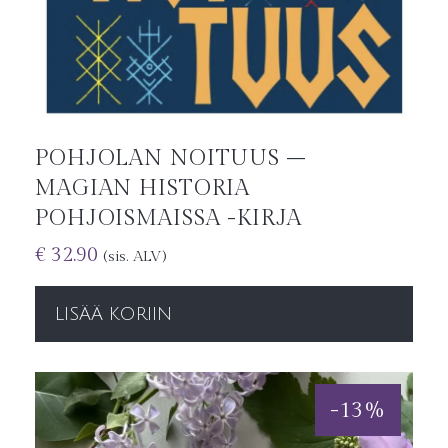
POHJOLAN NOITUUS –
MAGIAN HISTORIA
POHJOISMAISSA -KIRJA
€
32.90
(sis. ALV)
LISÄÄ KORIIN
-
13
%