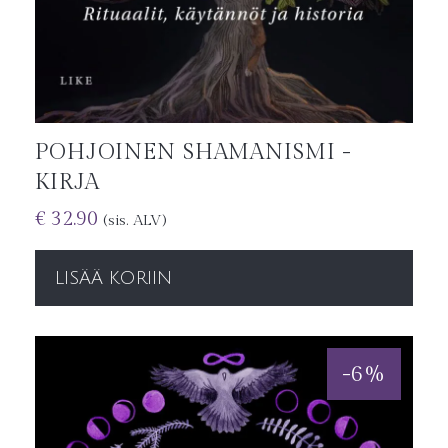
POHJOINEN SHAMANISMI -
KIRJA
€
32.90
(sis. ALV)
LISÄÄ KORIIN
-
6
%