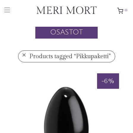
0
OSASTOT
Products tagged
“Pikkupaketti”
-
6
%