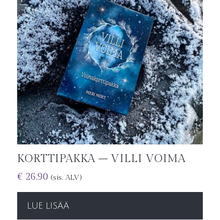
KORTTIPAKKA – VILLI VOIMA
€
26.90
(sis. ALV)
LUE LISÄÄ