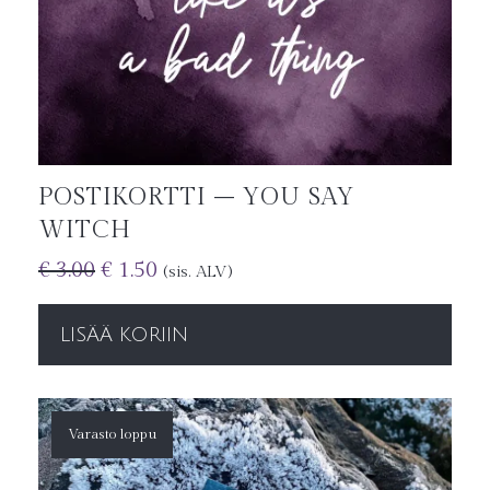
POSTIKORTTI – YOU SAY
WITCH
€
3.00
€
1.50
(sis. ALV)
LISÄÄ KORIIN