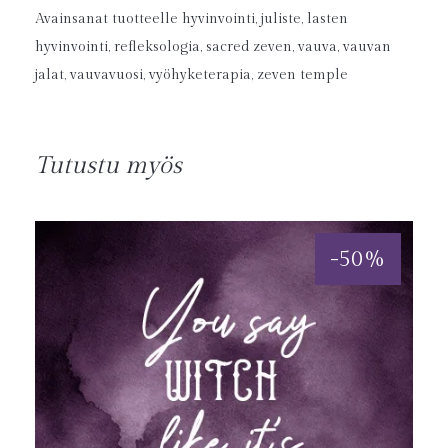
Avainsanat tuotteelle
hyvinvointi
,
juliste
,
lasten
hyvinvointi
,
refleksologia
,
sacred zeven
,
vauva
,
vauvan
jalat
,
vauvavuosi
,
vyöhyketerapia
,
zeven temple
Tutustu myös
-
50
%