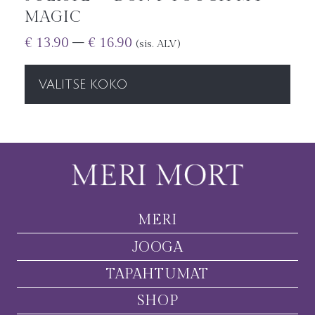
MAGIC
€
13.90
–
€
16.90
(sis. ALV)
VALITSE KOKO
MERI
JOOGA
TAPAHTUMAT
SHOP