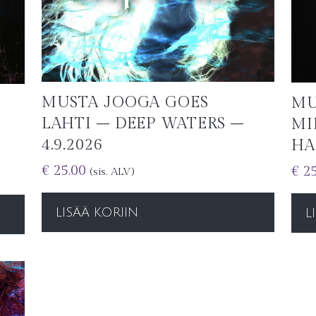
MUSTA JOOGA GOES
MU
LAHTI – DEEP WATERS –
MI
4.9.2026
HA
€
25.00
€
25
(sis. ALV)
LISÄÄ KORIIN
L