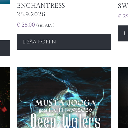
ENCHANTRESS –
SW
25.9.2026
€
25
€
25.00
(sis. ALV)
L
LISÄÄ KORIIN