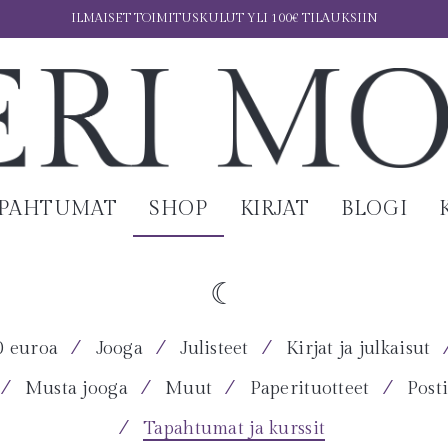
ILMAISET TOIMITUSKULUT YLI 100€ TILAUKSIIN
APAHTUMAT
SHOP
KIRJAT
BLOGI
⁄
⁄
⁄
0 euroa
Jooga
Julisteet
Kirjat ja julkaisut
⁄
⁄
⁄
⁄
Musta jooga
Muut
Paperituotteet
Posti
⁄
Tapahtumat ja kurssit