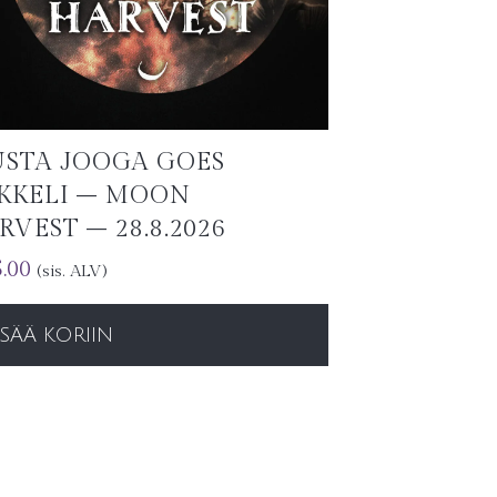
STA JOOGA GOES
KKELI – MOON
RVEST – 28.8.2026
.00
(sis. ALV)
ISÄÄ KORIIN