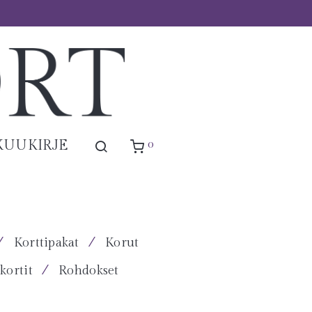
0
KUUKIRJE
⁄
⁄
Korttipakat
Korut
⁄
kortit
Rohdokset