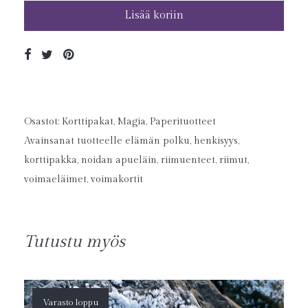
Lisää koriin
Osastot:
Korttipakat
,
Magia
,
Paperituotteet
Avainsanat tuotteelle
elämän polku
,
henkisyys
,
korttipakka
,
noidan apueläin
,
riimuenteet
,
riimut
,
voimaeläimet
,
voimakortit
Tutustu myös