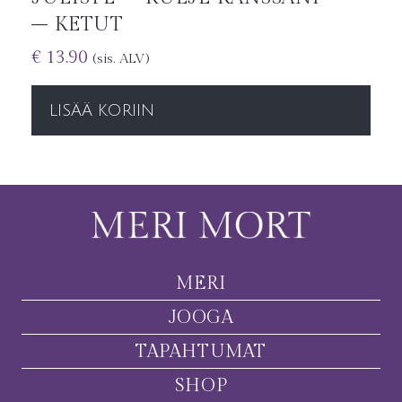
– KETUT
€
13.90
(sis. ALV)
LISÄÄ KORIIN
MERI
JOOGA
TAPAHTUMAT
SHOP