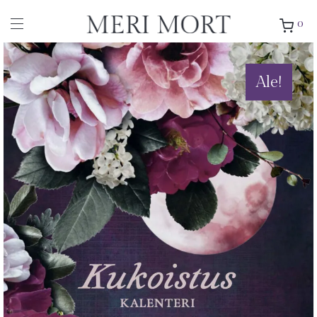
0
Ale!