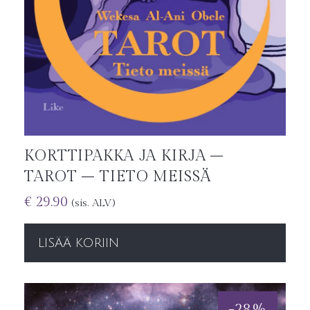
KORTTIPAKKA JA KIRJA –
TAROT – TIETO MEISSÄ
€
29.90
(sis. ALV)
LISÄÄ KORIIN
-
28
%