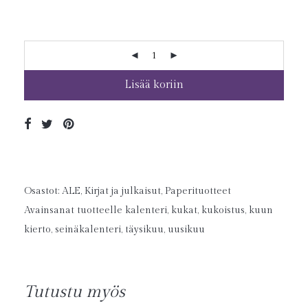
Lisää koriin
Osastot:
ALE
,
Kirjat ja julkaisut
,
Paperituotteet
Avainsanat tuotteelle
kalenteri
,
kukat
,
kukoistus
,
kuun
kierto
,
seinäkalenteri
,
täysikuu
,
uusikuu
Tutustu myös