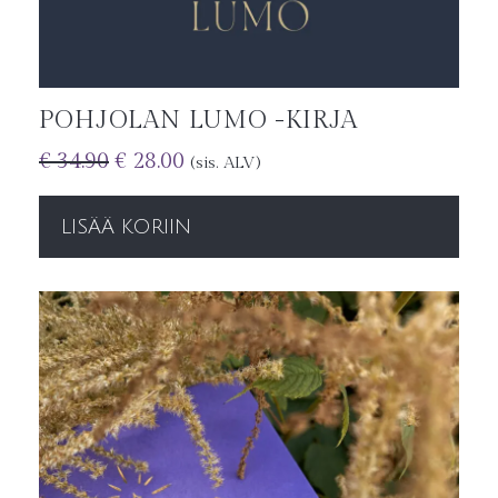
POHJOLAN LUMO -KIRJA
€
34.90
€
28.00
(sis. ALV)
LISÄÄ KORIIN