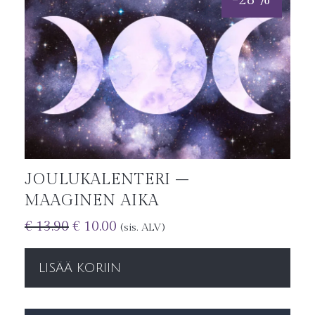
JOULUKALENTERI –
MAAGINEN AIKA
€
13.90
€
10.00
(sis. ALV)
LISÄÄ KORIIN