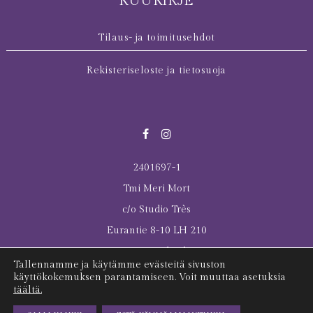
KUUKIRJE
Tilaus- ja toimitusehdot
Rekisteriseloste ja tietosuoja
2401697-1
Tmi Meri Mort
c/o Studio Très
Eurantie 8-10 LH 210
00550 Helsinki
Tallennamme ja käytämme evästeitä sivuston
© 2026 All rights reserved Meri Mort
käyttökokemuksen parantamiseen. Voit muuttaa asetuksia
täältä.
Last Tuesday was here