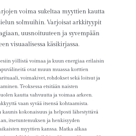
arjojen voima sukeltaa myyttien kautta
elun solmuihin. Varjoisat arkkityypit
agiaan, uusnoituuteen ja syvempään
en visuaalisessa käsikirjassa.
esiin yöllistä voimaa ja kuun energiaa erilaisin
a apuvälineitä ovat muun muassa korttien
rituaali, voimakivet, rohdokset sekä loitsut ja
taminen. Teoksessa etsitään naisten
puolen kautta vahvuutta ja voimaa arkeen.
ynkkyyttä vaan syvää itsensä kohtaamista.
 kaunis kokonaisuus ja helposti lähestyttävä
man, itsetuntemuksen ja henkisyyden
aikaisten myyttien kanssa. Matka alkaa