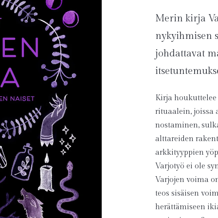
Merin kirja V
nykyihmisen si
johdattavat m
itsetuntemukse
Kirja houkuttelee 
rituaalein, joiss
nostaminen, sulka
alttareiden raken
arkkityyppien yö
Varjotyö ei ole s
Varjojen voima on
teos sisäisen voi
herättämiseen iki