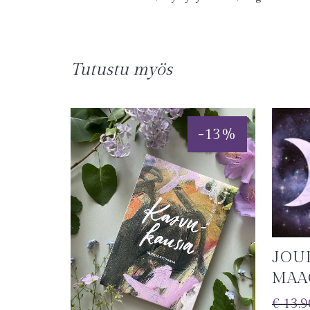
Tutustu myös
-
13
%
JOU
MAA
€
13.9