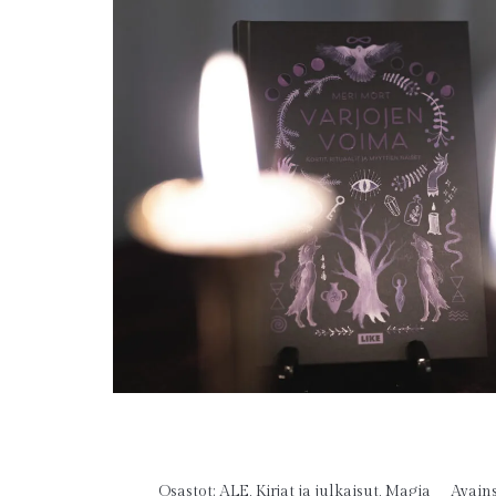
Osastot:
ALE
,
Kirjat ja julkaisut
,
Magia
Avain