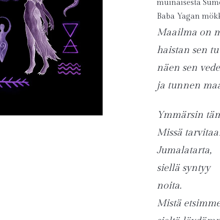
muinaisesta Sumer
Baba Yagan mökk
Maailma on m
haistan sen tu
näen sen vede
ja tunnen maa
Ymmärsin tä
Missä tarvita
Jumalatarta,
siellä syntyy
noita.
Mistä etsimme