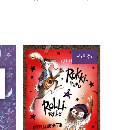
-
58
%