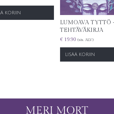
ÄÄ KORIIN
LUMOAVA TYTTÖ 
TEHTÄVÄKIRJA
€
19.90
(sis. ALV)
LISÄÄ KORIIN