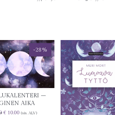
-
28
%
LUKALENTERI –
GINEN AIKA
0
€
10.00
(sis. ALV)