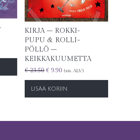
-
KIRJA – ROKKI-
PUPU & ROLLI-
PÖLLÖ –
KEIKKAKUUMETTA
€
23.50
€
9.90
(sis. ALV)
LISÄÄ KORIIN