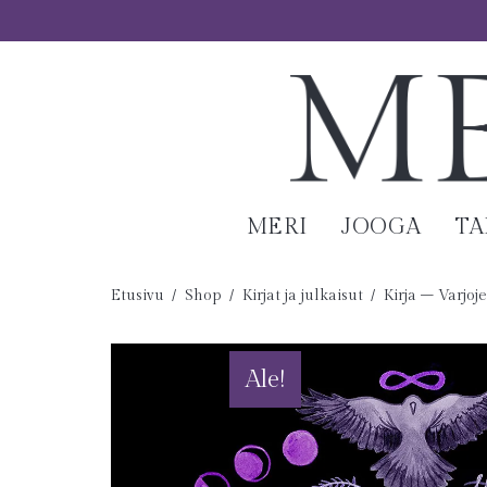
MERI
JOOGA
T
Etusivu
/
Shop
/
Kirjat ja julkaisut
/
Kirja – Varjoj
Ale!