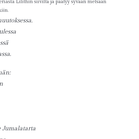
iasta Lilithin siiviltä ja päätyy syvään metsään
iin.
uutoksessa.
ulessa
ssä
ssa.
män:
an
 Jumalatarta