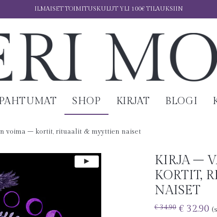
ILMAISET TOIMITUSKULUT YLI 100€ TILAUKSIIN
APAHTUMAT
SHOP
KIRJAT
BLOGI
en voima – kortit, rituaalit & myyttien naiset
KIRJA – 
KORTIT, 
NAISET
€
32.90
€
34.90
(