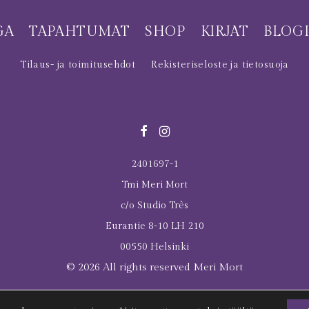
GA
TAPAHTUMAT
SHOP
KIRJAT
BLOG
Tilaus- ja toimitusehdot
Rekisteriseloste ja tietosuoja
2401697-1
Tmi Meri Mort
c/o Studio Très
Eurantie 8-10 LH 210
00550 Helsinki
© 2026 All rights reserved Meri Mort
Last Tuesday was here