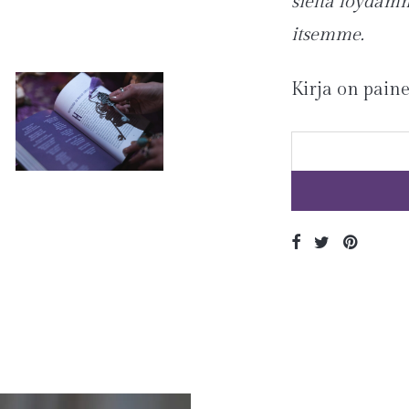
sieltä löydäm
itsemme.
Kirja on pain