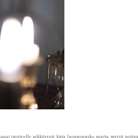
sanat tuotteelle
arkkityypit
,
kirja
,
luonnonusko
,
magia
,
myytit
,
noitu