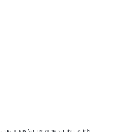
us
,
uusnoituus
,
Varjojen voima
,
varjotyöskentely