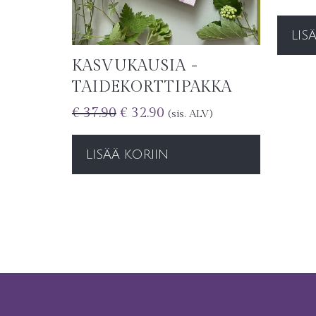
LIS
KASVUKAUSIA -
TAIDEKORTTIPAKKA
€
37.90
€
32.90
(sis. ALV)
LISÄÄ KORIIN