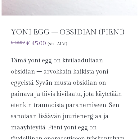
YONI EGG – OBSIDIAN (PIENI)
€
45.00
€
49.00
(sis. ALV)
Tämä yoni egg on kivilaadultaan
obsidian – arvokkain kaikista yoni
eggeistä. Syvän musta obsidian on
painava ja tiivis kivilaatu, jota käytetään
etenkin traumoista paranemiseen. Sen
sanotaan lisäävän juurienergiaa ja
maayhteyttä. Pieni yoni egg on
täydellinen energeettiseen työskentelyyn.