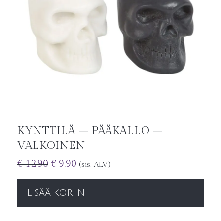
KYNTTILÄ – PÄÄKALLO –
VALKOINEN
€
12.90
€
9.90
(sis. ALV)
LISÄÄ KORIIN