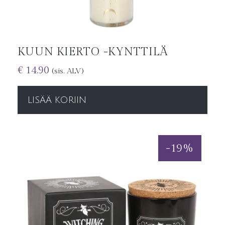
KUUN KIERTO -KYNTTILÄ
€
14.90
(sis. ALV)
LISÄÄ KORIIN
-
19
%