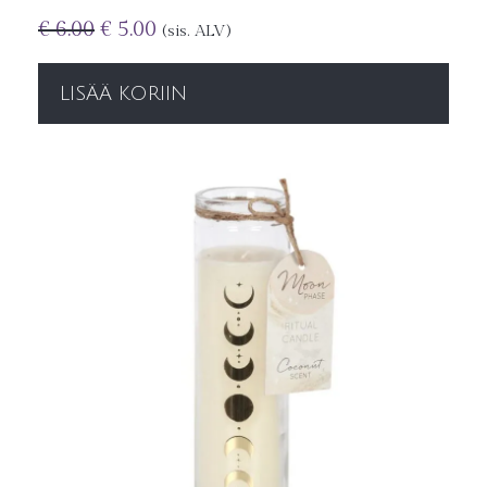
€
6.00
€
5.00
(sis. ALV)
LISÄÄ KORIIN