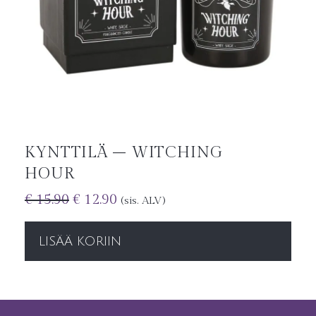
KYNTTILÄ – WITCHING
HOUR
€
15.90
€
12.90
(sis. ALV)
LISÄÄ KORIIN