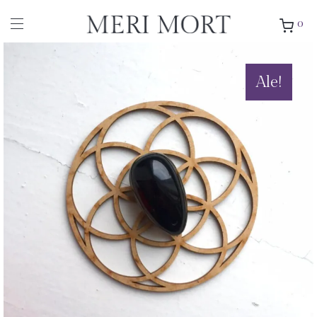
0
Ale!