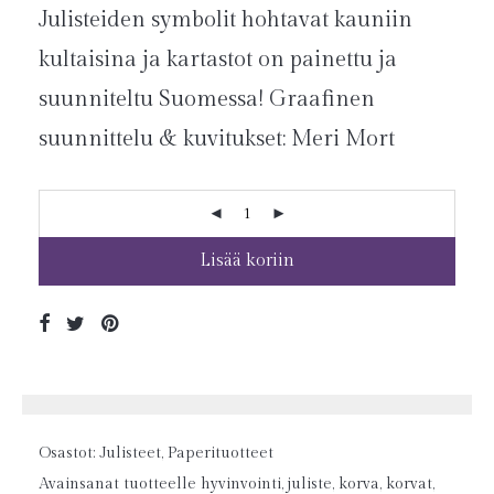
Julisteiden symbolit hohtavat kauniin
kultaisina ja kartastot on painettu ja
suunniteltu Suomessa! Graafinen
suunnittelu & kuvitukset: Meri Mort
Lisää koriin
Osastot:
Julisteet
,
Paperituotteet
Avainsanat tuotteelle
hyvinvointi
,
juliste
,
korva
,
korvat
,