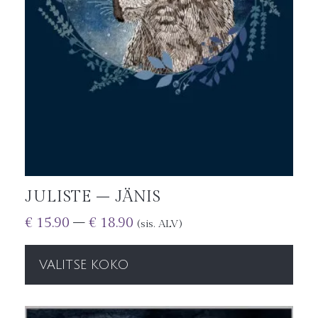
JULISTE – JÄNIS
€
15.90
–
€
18.90
(sis. ALV)
VALITSE KOKO