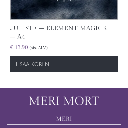
JULISTE – ELEMENT MAGICK
– A4
€
13.90
(sis. ALV)
LISÄÄ KORIIN
MERI