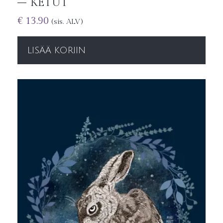
– KETUT
€
13.90
(sis. ALV)
LISÄÄ KORIIN