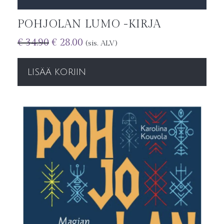
POHJOLAN LUMO -KIRJA
€
34.90
€
28.00
(sis. ALV)
LISÄÄ KORIIN