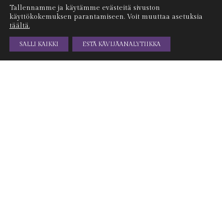
Tallennamme ja käytämme evästeitä sivuston
käyttökokemuksen parantamiseen. Voit muuttaa asetuksia
täältä.
SALLI KAIKKI
ESTÄ KÄVIJÄANALYTIIKKA
ILMAISET TOIMITUSKULUT YLI 100€ TILAUKSIIN