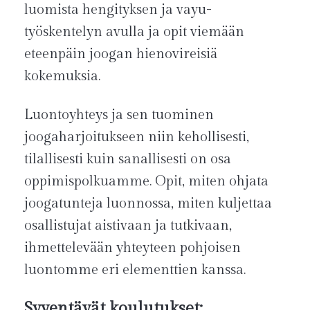
luomista hengityksen ja vayu-
työskentelyn avulla ja opit viemään
eteenpäin joogan hienovireisiä
kokemuksia.
Luontoyhteys ja sen tuominen
joogaharjoitukseen niin kehollisesti,
tilallisesti kuin sanallisesti on osa
oppimispolkuamme. Opit, miten ohjata
joogatunteja luonnossa, miten kuljettaa
osallistujat aistivaan ja tutkivaan,
ihmettelevään yhteyteen pohjoisen
luontomme eri elementtien kanssa.
Syventävät koulutukset: