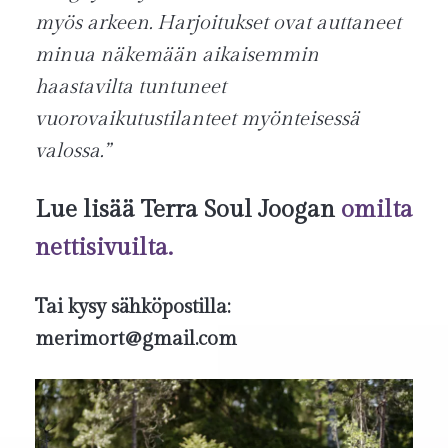
myös arkeen. Harjoitukset ovat auttaneet
minua näkemään aikaisemmin
haastavilta tuntuneet
vuorovaikutustilanteet myönteisessä
valossa.”
Lue lisää Terra Soul Joogan
omilta
nettisivuilta.
Tai kysy sähköpostilla:
merimort@gmail.com