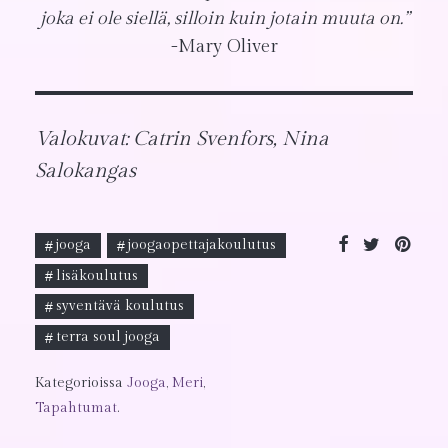
joka ei ole siellä, silloin kuin jotain muuta on.”
-Mary Oliver
Valokuvat: Catrin Svenfors, Nina
Salokangas
jooga
joogaopettajakoulutus
lisäkoulutus
syventävä koulutus
terra soul jooga
Kategorioissa
Jooga
,
Meri
,
Tapahtumat
.