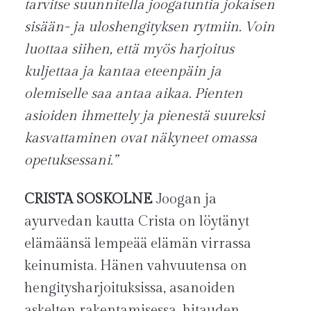
tarvitse suunnitella joogatuntia jokaisen
sisään- ja uloshengityksen rytmiin. Voin
luottaa siihen, että myös harjoitus
kuljettaa ja kantaa eteenpäin ja
olemiselle saa antaa aikaa. Pienten
asioiden ihmettely ja pienestä suureksi
kasvattaminen ovat näkyneet omassa
opetuksessani.”
CRISTA SOSKOLNE
Joogan ja
ayurvedan kautta Crista on löytänyt
elämäänsä lempeää elämän virrassa
keinumista. Hänen vahvuutensa on
hengitysharjoituksissa, asanoiden
askelten rakentamisessa, hitauden