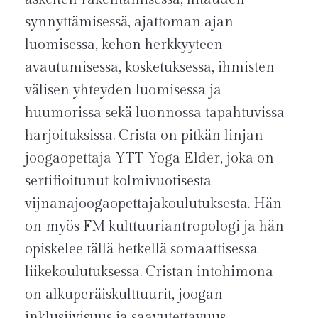
synnyttämisessä, ajattoman ajan
luomisessa, kehon herkkyyteen
avautumisessa, kosketuksessa, ihmisten
välisen yhteyden luomisessa ja
huumorissa sekä luonnossa tapahtuvissa
harjoituksissa.
Crista on pitkän linjan
joogaopettaja YTT Yoga Elder, joka on
sertifioitunut kolmivuotisesta
vijnanajoogaopettajakoulutuksesta.
Hän
on myös FM kulttuuriantropologi ja hän
opiskelee tällä hetkellä somaattisessa
liikekoulutuksessa. Cristan intohimona
on alkuperäiskulttuurit, joogan
inklusiivisuus ja saavutettavuus,