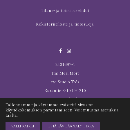
Tilaus- ja toimitusehdot
Rekisteriseloste ja tietosuoja
2401697-1
Tmi Meri Mort
c/o Studio Très
Eurantie 8-10 LH 210
00550 Helsinki
Tallennamme ja käytämme evästeitä sivuston
© 2026 All rights reserved Meri Mort
käyttökokemuksen parantamiseen. Voit muuttaa asetuksia
täältä.
Last Tuesday was here
SALLI KAIKKI
ESTÄ KÄVIJÄANALYTIIKKA