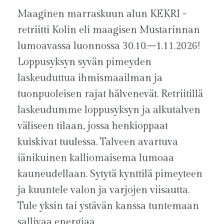
Maaginen marraskuun alun KEKRI -
retriitti Kolin eli maagisen Mustarinnan
lumoavassa luonnossa 30.10.–1.11.2026!
Loppusyksyn syvän pimeyden
laskeuduttua ihmismaailman ja
tuonpuoleisen rajat hälvenevät. Retriitillä
laskeudumme loppusyksyn ja alkutalven
väliseen tilaan, jossa henkioppaat
kuiskivat tuulessa. Talveen avartuva
iänikuinen kalliomaisema lumoaa
kauneudellaan. Sytytä kynttilä pimeyteen
ja kuuntele valon ja varjojen viisautta.
Tule yksin tai ystävän kanssa tuntemaan
sallivaa energiaa …