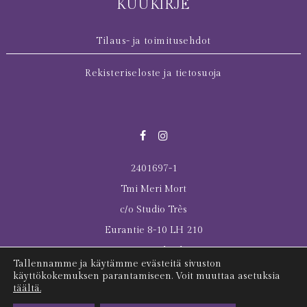
KUUKIRJE
Tilaus- ja toimitusehdot
Rekisteriseloste ja tietosuoja
2401697-1
Tmi Meri Mort
c/o Studio Très
Eurantie 8-10 LH 210
00550 Helsinki
Tallennamme ja käytämme evästeitä sivuston
© 2026 All rights reserved Meri Mort
käyttökokemuksen parantamiseen. Voit muuttaa asetuksia
täältä.
Last Tuesday was here