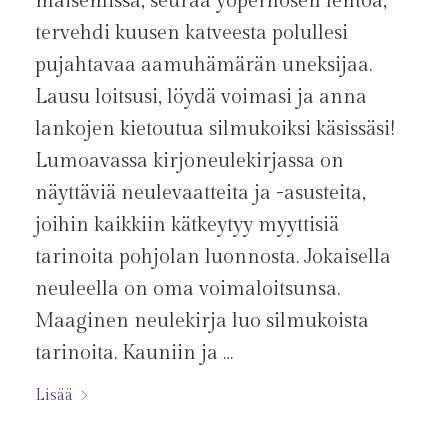
maisemissa, seuraa yöperhosen lentoa,
tervehdi kuusen katveesta polullesi
pujahtavaa aamuhämärän uneksijaa.
Lausu loitsusi, löydä voimasi ja anna
lankojen kietoutua silmukoiksi käsissäsi!
Lumoavassa kirjoneulekirjassa on
näyttäviä neulevaatteita ja -asusteita,
joihin kaikkiin kätkeytyy myyttisiä
tarinoita pohjolan luonnosta. Jokaisella
neuleella on oma voimaloitsunsa.
Maaginen neulekirja luo silmukoista
tarinoita. Kauniin ja …
Lisää