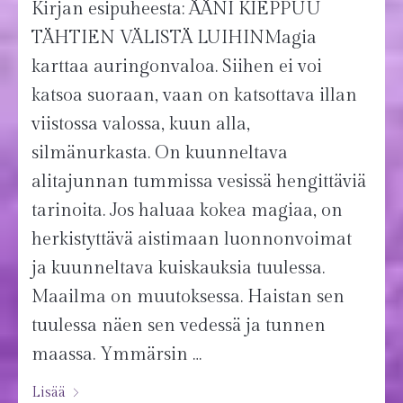
Kirjan esipuheesta: ÄÄNI KIEPPUU
TÄHTIEN VÄLISTÄ LUIHINMagia
karttaa auringonvaloa. Siihen ei voi
katsoa suoraan, vaan on katsottava illan
viistossa valossa, kuun alla,
silmänurkasta. On kuunneltava
alitajunnan tummissa vesissä hengittäviä
tarinoita. Jos haluaa kokea magiaa, on
herkistyttävä aistimaan luonnonvoimat
ja kuunneltava kuiskauksia tuulessa.
Maailma on muutoksessa. Haistan sen
tuulessa näen sen vedessä ja tunnen
maassa. Ymmärsin …
Lisää