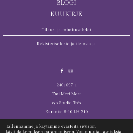
BLOGI
KUUKIRJE
Tilaus- ja toimitusehdot
Rekisteriseloste ja tietosuoja
2401697-1
Tmi Meri Mort
c/o Studio Très
Eurantie 8-10 LH 210
00550 Helsinki
Tallennamme ja käytämme evästeitä sivuston
© 2026 All rights reserved Meri Mort
käyttökokemuksen parantamiseen. Voit muuttaa asetuksia