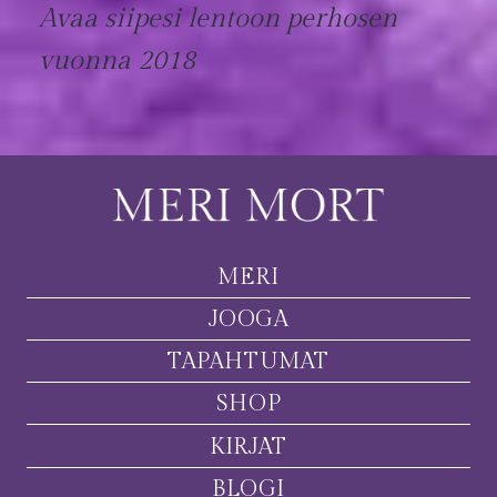
Avaa siipesi lentoon perhosen
vuonna 2018
MERI
JOOGA
TAPAHTUMAT
SHOP
KIRJAT
BLOGI