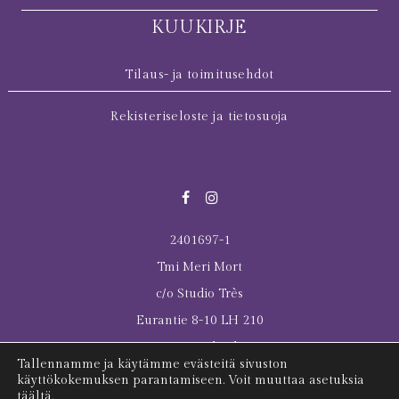
KUUKIRJE
Tilaus- ja toimitusehdot
Rekisteriseloste ja tietosuoja
2401697-1
Tmi Meri Mort
c/o Studio Très
Eurantie 8-10 LH 210
00550 Helsinki
Tallennamme ja käytämme evästeitä sivuston
© 2026 All rights reserved Meri Mort
käyttökokemuksen parantamiseen. Voit muuttaa asetuksia
täältä.