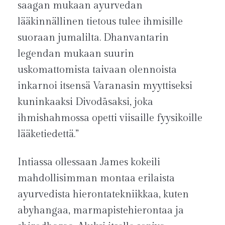
saagan mukaan ayurvedan
lääkinnällinen tietous tulee ihmisille
suoraan jumalilta. Dhanvantarin
legendan mukaan suurin
uskomattomista taivaan olennoista
inkarnoi itsensä Varanasin myyttiseksi
kuninkaaksi Divodāsaksi, joka
ihmishahmossa opetti viisaille fyysikoille
lääketiedettä.”
Intiassa ollessaan James kokeili
mahdollisimman montaa erilaista
ayurvedista hierontatekniikkaa, kuten
abyhangaa, marmapistehierontaa ja