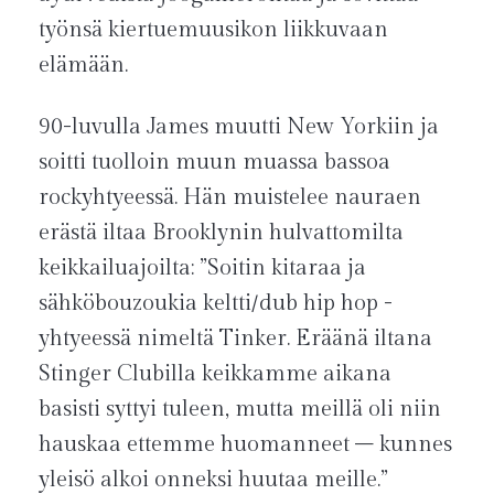
työnsä kiertuemuusikon liikkuvaan
elämään.
90-luvulla James muutti New Yorkiin ja
soitti tuolloin muun muassa bassoa
rockyhtyeessä. Hän muistelee nauraen
erästä iltaa Brooklynin hulvattomilta
keikkailuajoilta: ”Soitin kitaraa ja
sähköbouzoukia keltti/dub hip hop -
yhtyeessä nimeltä Tinker. Eräänä iltana
Stinger Clubilla keikkamme aikana
basisti syttyi tuleen, mutta meillä oli niin
hauskaa ettemme huomanneet – kunnes
yleisö alkoi onneksi huutaa meille.”