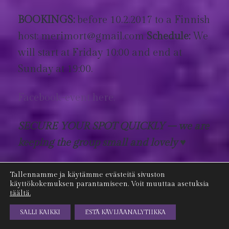
BOOKINGS:
before 10.2.2017 to a Finnish
host: merimort@gmail.com
Schedule:
We
will start at Friday 10:00 and end at
Sunday at 19:00.
Facebook-event here.
SECURE YOUR SPOT QUICKLY – we are
keeping the group small and lovely
♥
Tallennamme ja käytämme evästeitä sivuston
Kategorioissa
Meri
.
käyttökokemuksen parantamiseen. Voit muuttaa asetuksia
täältä.
SALLI KAIKKI
ESTÄ KÄVIJÄANALYTIIKKA
ILMAISET TOIMITUSKULUT YLI 100€ TILAUKSIIN