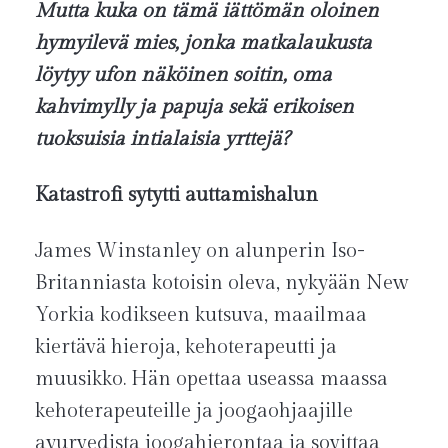
Mutta kuka on tämä iättömän oloinen
hymyilevä mies, jonka matkalaukusta
löytyy ufon näköinen soitin, oma
kahvimylly ja papuja sekä erikoisen
tuoksuisia intialaisia yrttejä?
Katastrofi sytytti auttamishalun
James Winstanley on alunperin Iso-
Britanniasta kotoisin oleva, nykyään New
Yorkia kodikseen kutsuva, maailmaa
kiertävä hieroja, kehoterapeutti ja
muusikko. Hän opettaa useassa maassa
kehoterapeuteille ja joogaohjaajille
ayurvedista joogahierontaa ja sovittaa