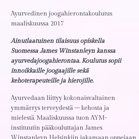
Ayurvedinen joogahierontakoulutus
maaliskuussa 2017
Ainutlaatuinen tilaisuus opiskella
Suomessa James Winstanleyn kanssa
ayurvedajoogahierontaa. Koulutus sopii
innoikkaille joogaajille sekä
kehoterapeuteille ja hierojille.
Ayurvedaan liittyy kokonaisvaltainen
ymmärrys terveydestä – kehosta ja
mielestä. Maaliskuussa tuon AYM-
instituutin pääkouluttajan James
Winstanleyn Helsinkiin jakamaan oppejaan