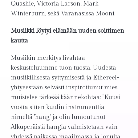
Quashie, Victoria Larson, Mark
Winterburn, sekä Varanasissa Mooni.
Musiikki löytyi elämään uuden soittimen
kautta
Musiikin merkitys livahtaa
keskusteluumme tuon tuosta. Uudesta
musiikillisesta syttymisestä ja Ethereel-
yhtyeestään selvästi inspiroitunut mies
muistelee tärkeää käännekohtaa: ”Kuusi
vuotta sitten kuulin instrumenttia
nimeltä ’hang’ ja olin lumoutunut.
Alkuperäistä hangia valmistetaan vain
yhdessä paikassa maailmassa ja lopulta