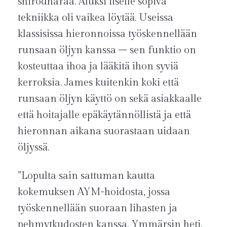
shirodharaa. Aluksi itselle sopiva
tekniikka oli vaikea löytää. Useissa
klassisissa hieronnoissa työskennellään
runsaan öljyn kanssa – sen funktio on
kosteuttaa ihoa ja lääkitä ihon syviä
kerroksia. James kuitenkin koki että
runsaan öljyn käyttö on sekä asiakkaalle
että hoitajalle epäkäytännöllistä ja että
hieronnan aikana suorastaan uidaan
öljyssä.
”Lopulta sain sattuman kautta
kokemuksen AYM-hoidosta, jossa
työskennellään suoraan lihasten ja
pehmytkudosten kanssa. Ymmärsin heti,