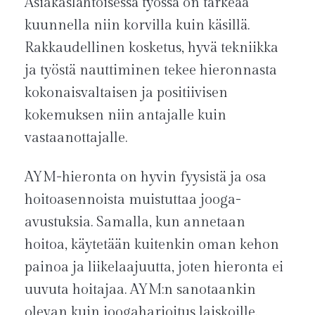
Asiakaslähtöisessä työssä on tärkeää
kuunnella niin korvilla kuin käsillä.
Rakkaudellinen kosketus, hyvä tekniikka
ja työstä nauttiminen tekee hieronnasta
kokonaisvaltaisen ja positiivisen
kokemuksen niin antajalle kuin
vastaanottajalle.
AYM-hieronta on hyvin fyysistä ja osa
hoitoasennoista muistuttaa jooga-
avustuksia. Samalla, kun annetaan
hoitoa, käytetään kuitenkin oman kehon
painoa ja liikelaajuutta, joten hieronta ei
uuvuta hoitajaa. AYM:n sanotaankin
olevan kuin joogaharjoitus laiskoille.