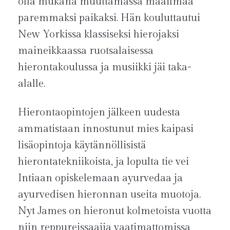
olla mukana muuttamassa maailmaa
paremmaksi paikaksi. Hän kouluttautui
New Yorkissa klassiseksi hierojaksi
maineikkaassa ruotsalaisessa
hierontakoulussa ja musiikki jäi taka-
alalle.
Hierontaopintojen jälkeen uudesta
ammatistaan innostunut mies kaipasi
lisäopintoja käytännöllisistä
hierontatekniikoista, ja lopulta tie vei
Intiaan opiskelemaan ayurvedaa ja
ayurvedisen hieronnan useita muotoja.
Nyt James on hieronut kolmetoista vuotta
niin reppureissaajia vaatimattomissa