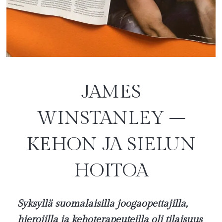
JAMES
WINSTANLEY –
KEHON JA SIELUN
HOITOA
Syksyllä suomalaisilla joogaopettajilla,
hierojilla ja kehoterapeuteilla oli tilaisuus