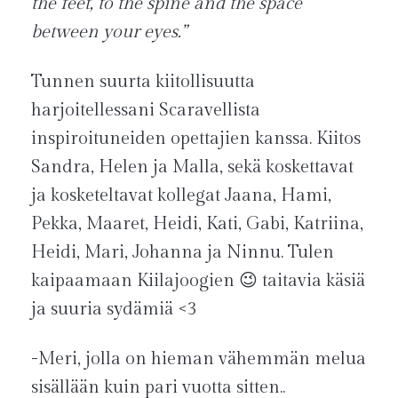
the feet, to the spine and the space
between your eyes.”
Tunnen suurta kiitollisuutta
harjoitellessani Scaravellista
inspiroituneiden opettajien kanssa. Kiitos
Sandra, Helen ja Malla, sekä koskettavat
ja kosketeltavat kollegat Jaana, Hami,
Pekka, Maaret, Heidi, Kati, Gabi, Katriina,
Heidi, Mari, Johanna ja Ninnu. Tulen
kaipaamaan Kiilajoogien 😉 taitavia käsiä
ja suuria sydämiä <3
-Meri, jolla on hieman vähemmän melua
sisällään kuin pari vuotta sitten..