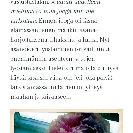
vastustustakin.
Jouduin uudelleen
miettimään mitä jooga minulle
tarkoittaa.
Ennen jooga oli läsnä
elämässäni enemmänkin asana-
harjoituksena, lihaksina ja luina. Nyt
asanoiden työstäminen on vaihtunut
enemmänkin asenteen ja arjen
työstämiseksi. Tietenkin matolla on hyvä
käydä tasaisin väliajoin (eli joka päivä)
tarkistamassa millainen on yhteys
maahan ja taivaaseen.