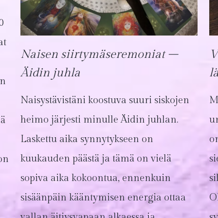
0
at
Naisen siirtymäseremoniat –
V
Äidin juhla
l
an
Naisystävistäni koostuva suuri siskojen
M
heimo järjesti minulle Äidin juhlan.
un
dä
Laskettu aika synnytykseen on
o
kuukauden päästä ja tämä on vielä
s
 on
sopiva aika kokoontua, ennenkuin
si
sisäänpäin kääntymisen energia ottaa
O
vallan äitiysvapaan alkaessa ja
sy