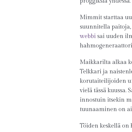
proggiksia yhdessä.
Mimmit starttaa uu
suunnitella paitoja,
webbi
sai uuden ilm
hahmogeneraattori!
Maikkarilta alkaa 
Telkkari ja naisten
korutaiteilijoiden 
vielä tässä kuussa.
innostuin itsekin 
tuunaaminen on ain
Töiden keskellä on 