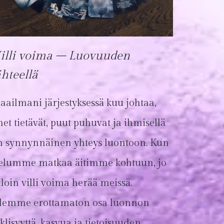
illi voima – Luovuuden
ähteellä
aailmani järjestyksessä kuu johtaa,
et tietävät, puut puhuvat ja ihmisellä
n synnynnäinen yhteys luontoon. Kun
ielumme matkaa äitimme kohtuun, jo
lloin villi voima herää meissä.
lemme erottamaton osa luonnon
klisyyttä, kasvua ja tietoisuuden