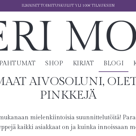
ILMAISET TOIMITUSKULUT YLI 100€ TILAUKSIIN
APAHTUMAT
SHOP
KIRJAT
BLOGI
MAAT AIVOSOLUNI, OLET
PINKKEJÄ
mukanaan mielenkiintoisia suunnittelutöitä! Parast
tyyppejä kaikki asiakkaat on ja kuinka innoissaan 