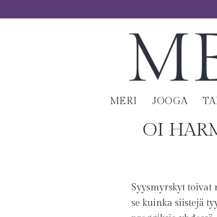
MERI
JOOGA
T
OI HAR
Syysmyrskyt toivat 
se kuinka siistejä 