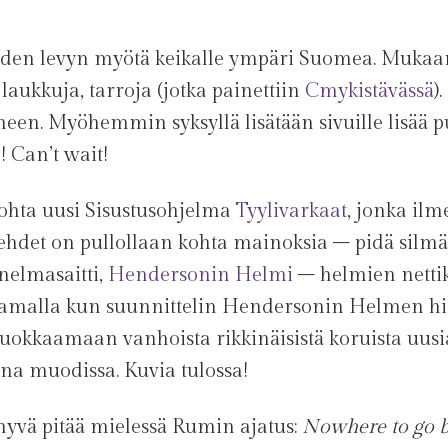
den levyn myötä keikalle ympäri Suomea. Mukaan 
 laukkuja, tarroja (jotka painettiin
Cmykistävässä
)
een. Myöhemmin syksyllä lisätään sivuille lisää 
 Can’t wait!
kohta uusi Sisustusohjelma
Tyylivarkaat
, jonka ilm
lehdet on pullollaan kohta mainoksia – pidä silmät 
unelmasaitti,
Hendersonin Helmi
– helmien netti
 Samalla kun suunnittelin Hendersonin Helmen hist
muokkaamaan vanhoista rikkinäisistä koruista uus
a muodissa. Kuvia tulossa!
hyvä pitää mielessä Rumin ajatus:
Nowhere to go b