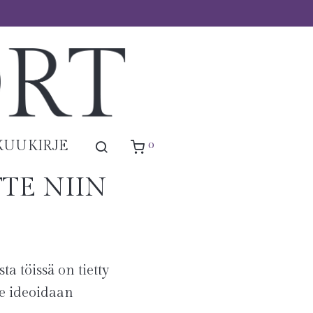
0
KUUKIRJE
TE NIIN
a töissä on tietty
me ideoidaan