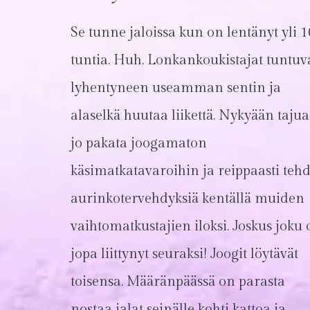
Se tunne jaloissa kun on lentänyt yli 1
tuntia. Huh. Lonkankoukistajat tuntuv
lyhentyneen useamman sentin ja
alaselkä huutaa liikettä. Nykyään taju
jo pakata joogamaton
käsimatkatavaroihin ja reippaasti teh
aurinkotervehdyksiä kentällä muiden
vaihtomatkustajien iloksi. Joskus joku
jopa liittynyt seuraksi! Joogit löytävät
toisensa. Määränpäässä on parasta
nostaa jalat seinälle kohti kattoa ja