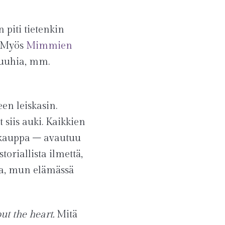
piti tietenkin
. Myös
Mimmien
puuhia, mm.
een leiskasin.
siis auki. Kaikkien
kauppa – avautuu
oriallista ilmettä,
ia, mun elämässä
ut the heart.
Mitä