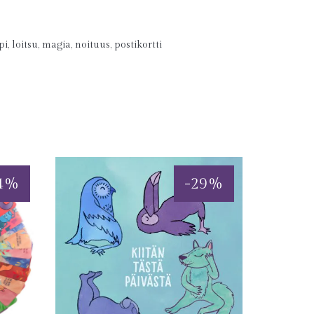
pi
,
loitsu
,
magia
,
noituus
,
postikortti
4
%
-
29
%