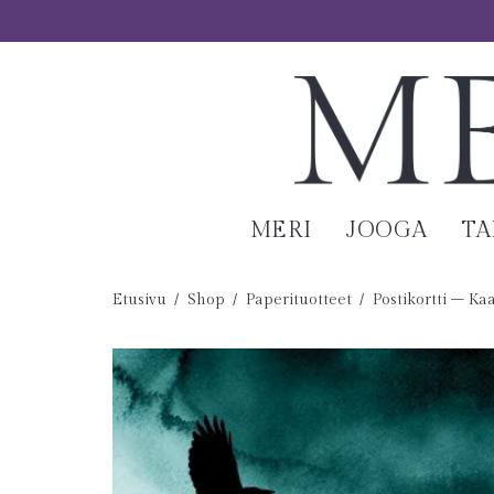
MERI
JOOGA
T
Etusivu
/
Shop
/
Paperituotteet
/
Postikortti – Ka