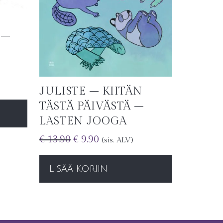
 –
JULISTE – KIITÄN
TÄSTÄ PÄIVÄSTÄ –
LASTEN JOOGA
€
13.90
€
9.90
(sis. ALV)
LISÄÄ KORIIN