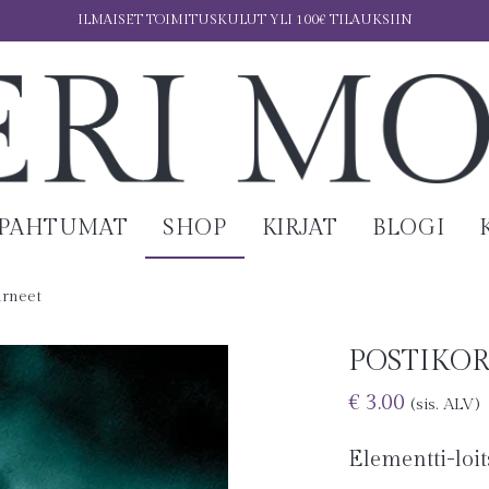
ILMAISET TOIMITUSKULUT YLI 100€ TILAUKSIIN
APAHTUMAT
SHOP
KIRJAT
BLOGI
arneet
POSTIKOR
€
3.00
(sis. ALV)
Elementti-loit