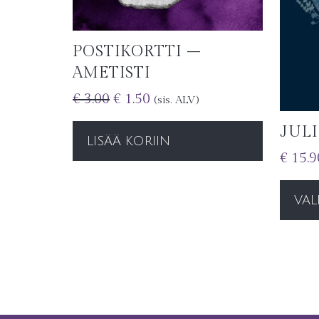
POSTIKORTTI –
AMETISTI
€
3.00
€
1.50
(sis. ALV)
JULI
LISÄÄ KORIIN
€
15.9
VAL