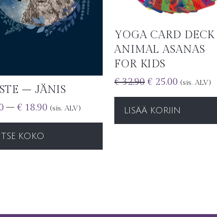
YOGA CARD DECK
ANIMAL ASANAS
FOR KIDS
€
32.90
€
25.00
(sis. ALV)
STE – JÄNIS
0
–
€
18.90
(sis. ALV)
LISÄÄ KORIIN
ITSE KOKO