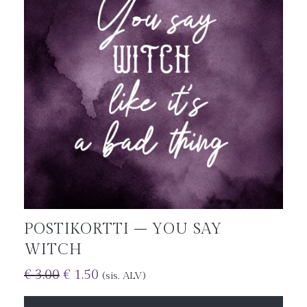
POSTIKORTTI – YOU SAY
WITCH
€
3.00
€
1.50
(sis. ALV)