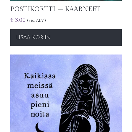
POSTIKORTTI – KAARNEET
€
3.00
(sis. ALV)
LISÄÄ KORIIN