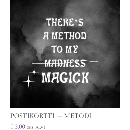
POSTIKORTTI – METODI
€
3.00
(sis. ALV)