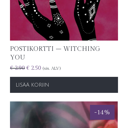
POSTIKORTTI – WITCHING
YOU
€
2.90
€
2.50
(sis. ALV)
LISÄÄ KORIIN
-
14
%