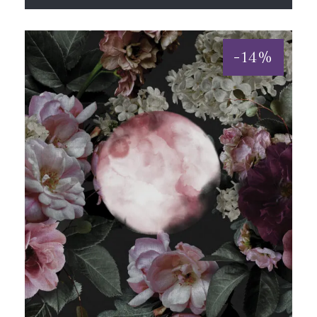
-
14
%