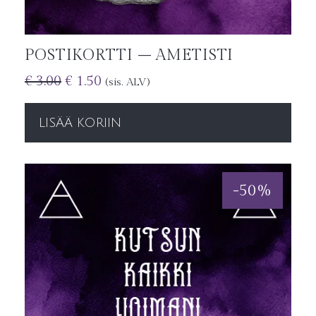
POSTIKORTTI – AMETISTI
€
3.00
€
1.50
(sis. ALV)
LISÄÄ KORIIN
-
50
%