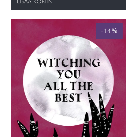
LISÄÄ KORIIN
-
14
%