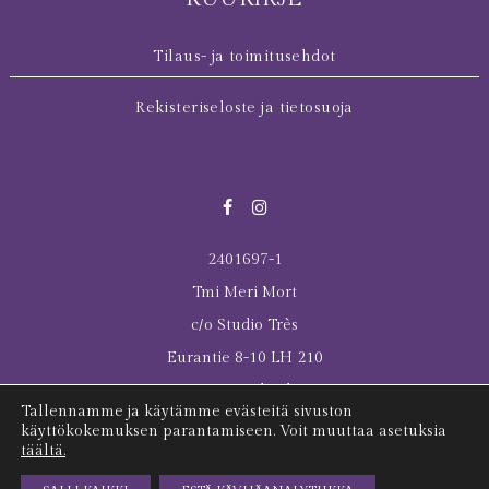
Tilaus- ja toimitusehdot
Rekisteriseloste ja tietosuoja
2401697-1
Tmi Meri Mort
c/o Studio Très
Eurantie 8-10 LH 210
00550 Helsinki
Tallennamme ja käytämme evästeitä sivuston
© 2026 All rights reserved Meri Mort
käyttökokemuksen parantamiseen. Voit muuttaa asetuksia
täältä.
Last Tuesday was here