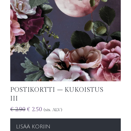
POSTIKORTTI – KUKOISTUS
III
€
2.90
€
2.50
(sis. ALV)
LISÄÄ KORIIN