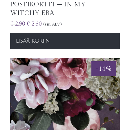
POSTIKORTTI – IN MY
WITCHY ERA
€
2.90
€
2.50
(sis. ALV)
LISÄÄ KORIIN
-
14
%