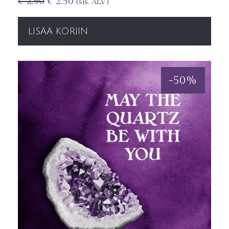
€
2.90
€
2.50
(sis. ALV)
LISÄÄ KORIIN
-
50
%