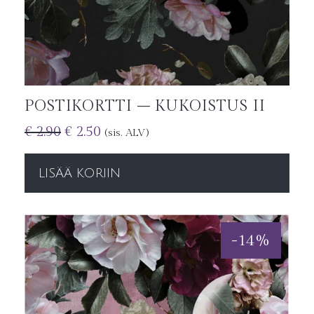
POSTIKORTTI – KUKOISTUS II
€
2.90
€
2.50
(sis. ALV)
LISÄÄ KORIIN
-
14
%