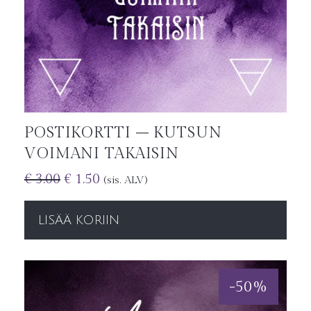
POSTIKORTTI – KUTSUN
VOIMANI TAKAISIN
€
3.00
€
1.50
(sis. ALV)
LISÄÄ KORIIN
-
50
%