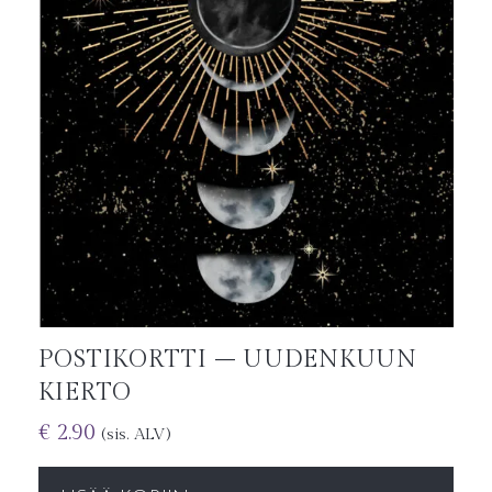
POSTIKORTTI – UUDENKUUN
KIERTO
€
2.90
(sis. ALV)