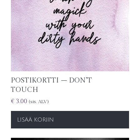
POSTIKORTTI – DON’T
TOUCH
€
3.00
(sis. ALV)
LISÄÄ KORIIN