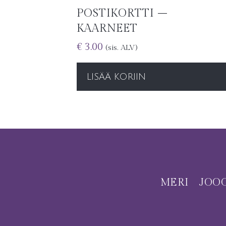
POSTIKORTTI –
KAARNEET
€
3.00
(sis. ALV)
LISÄÄ KORIIN
MERI
JOO