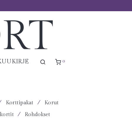
0
KUUKIRJE
⁄
⁄
Korttipakat
Korut
⁄
kortit
Rohdokset