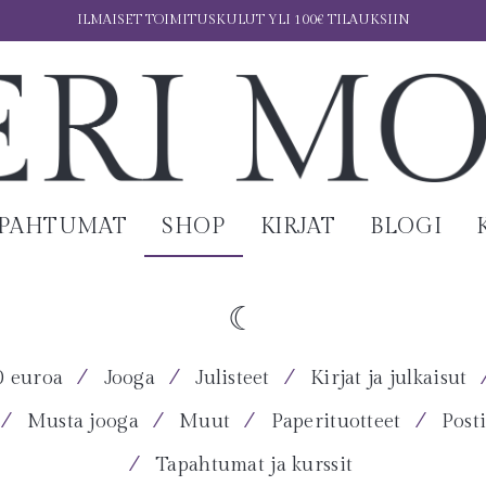
ILMAISET TOIMITUSKULUT YLI 100€ TILAUKSIIN
APAHTUMAT
SHOP
KIRJAT
BLOGI
⁄
⁄
⁄
0 euroa
Jooga
Julisteet
Kirjat ja julkaisut
⁄
⁄
⁄
⁄
Musta jooga
Muut
Paperituotteet
Posti
⁄
Tapahtumat ja kurssit