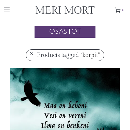
0
OSASTOT
Products tagged
“korpit”