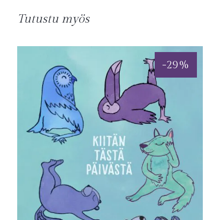
Tutustu myös
-
29
%