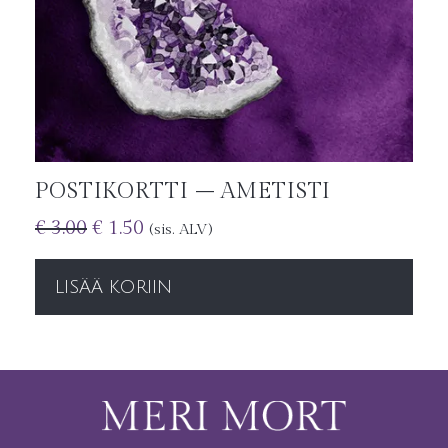
POSTIKORTTI – AMETISTI
€
3.00
€
1.50
(sis. ALV)
LISÄÄ KORIIN