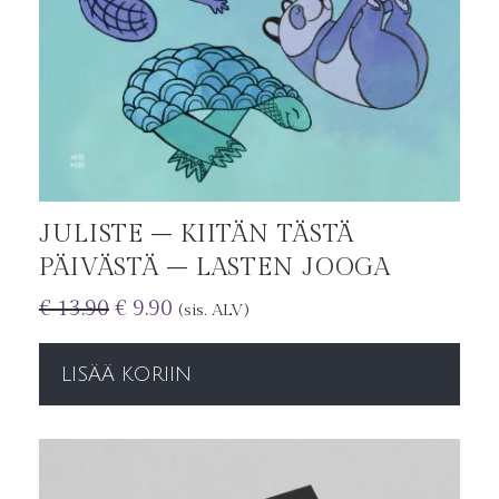
JULISTE – KIITÄN TÄSTÄ
PÄIVÄSTÄ – LASTEN JOOGA
€
13.90
€
9.90
(sis. ALV)
LISÄÄ KORIIN