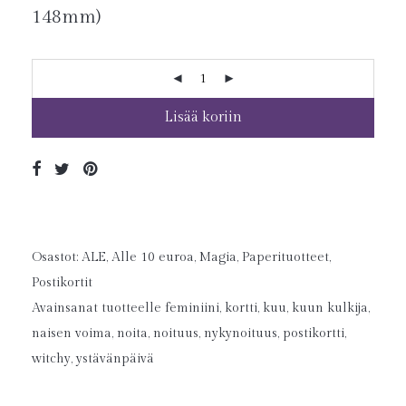
148mm)
Lisää koriin
Osastot:
ALE
,
Alle 10 euroa
,
Magia
,
Paperituotteet
,
Postikortit
Avainsanat tuotteelle
feminiini
,
kortti
,
kuu
,
kuun kulkija
,
naisen voima
,
noita
,
noituus
,
nykynoituus
,
postikortti
,
witchy
,
ystävänpäivä