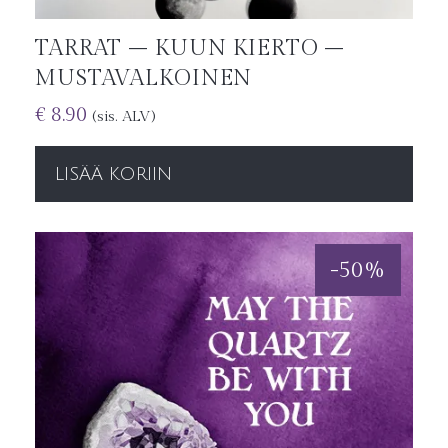
TARRAT – KUUN KIERTO –
MUSTAVALKOINEN
€
8.90
(sis. ALV)
LISÄÄ KORIIN
-
50
%