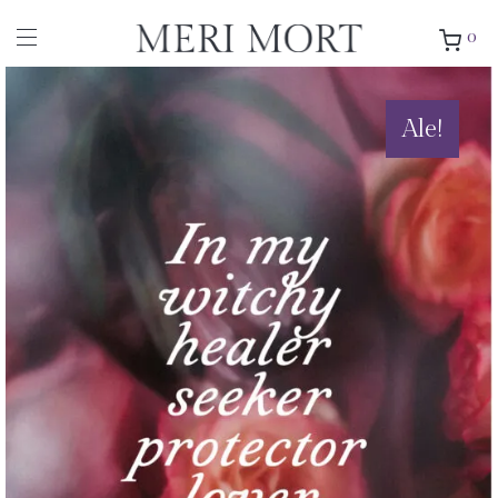
0
Ale!