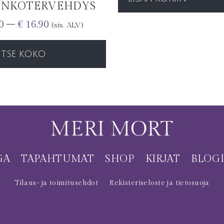
INKOTERVEHDYS
0
–
€
16.90
(sis. ALV)
ITSE KOKO
GA
TAPAHTUMAT
SHOP
KIRJAT
BLOG
Tilaus- ja toimitusehdot
Rekisteriseloste ja tietosuoja