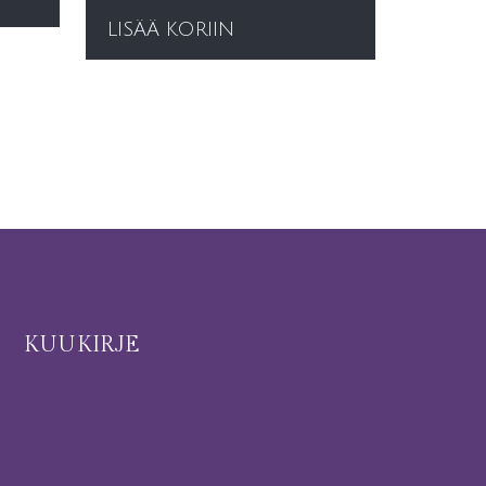
LISÄÄ KORIIN
I
KUUKIRJE