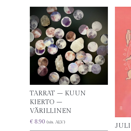
TARRAT – KUUN
KIERTO –
VÄRILLINEN
€
8.90
(sis. ALV)
JUL