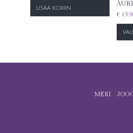
AUR
LISÄÄ KORIIN
€
13.9
VAL
MERI
JOO