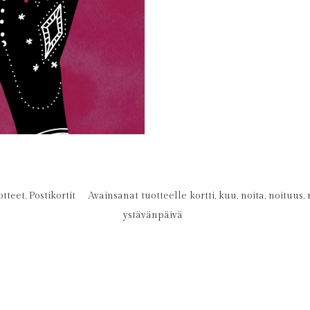
otteet
,
Postikortit
Avainsanat tuotteelle
kortti
,
kuu
,
noita
,
noituus
,
ystävänpäivä