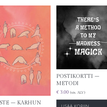
POSTIKORTTI –
METODI
€
3.00
(sis. ALV)
ISTE – KARHUN
LISÄÄ KORIIN