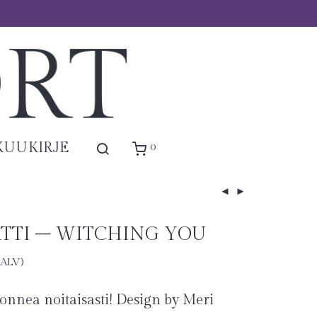
0
KUUKIRJE
RTTI – WITCHING YOU
. ALV)
onnea noitaisasti! Design by Meri