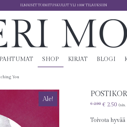
ILMAISET TOIMITUSKULUT YLI 100€ TILAUKSIIN
APAHTUMAT
SHOP
KIRJAT
BLOGI
tching You
POSTIKO
Ale!
€
2.50
€
2.90
(sis
Toivota hyvää 