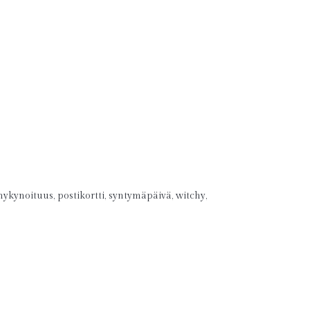
nykynoituus
,
postikortti
,
syntymäpäivä
,
witchy
,