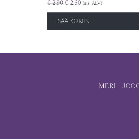
€
2.90
€
2.50
(sis. ALV)
LISÄÄ KORIIN
MERI
JOO