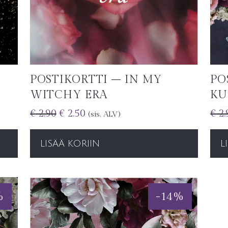
POSTIKORTTI – IN MY
PO
WITCHY ERA
KU
€
2.90
€
2.50
€
2.
(sis. ALV)
LISÄÄ KORIIN
L
%
-
14
%