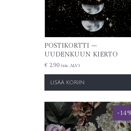
POSTIKORTTI –
UUDENKUUN KIERTO
€
2.90
(sis. ALV)
LISÄÄ KORIIN
-
14