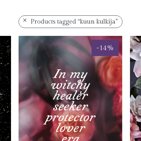
Products tagged
“kuun kulkija”
-
14
%