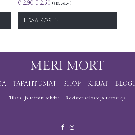
€
2.90
€
2.50
(sis. ALV)
LISÄÄ KORIIN
GA
TAPAHTUMAT
SHOP
KIRJAT
BLOG
Tilaus- ja toimitusehdot
Rekisteriseloste ja tietosuoja