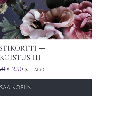
STIKORTTI –
KOISTUS III
90
€
2.50
(sis. ALV)
ISÄÄ KORIIN