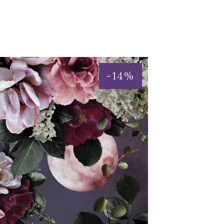
-
14
%