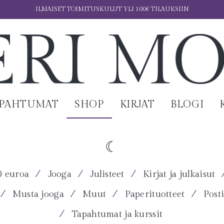
ILMAISET TOIMITUSKULUT YLI 100€ TILAUKSIIN
APAHTUMAT
SHOP
KIRJAT
BLOGI
⁄
⁄
⁄
0 euroa
Jooga
Julisteet
Kirjat ja julkaisut
⁄
⁄
⁄
⁄
Musta jooga
Muut
Paperituotteet
Posti
⁄
Tapahtumat ja kurssit