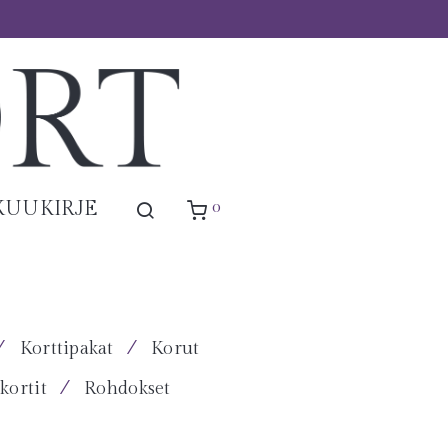
0
KUUKIRJE
⁄
⁄
Korttipakat
Korut
⁄
kortit
Rohdokset