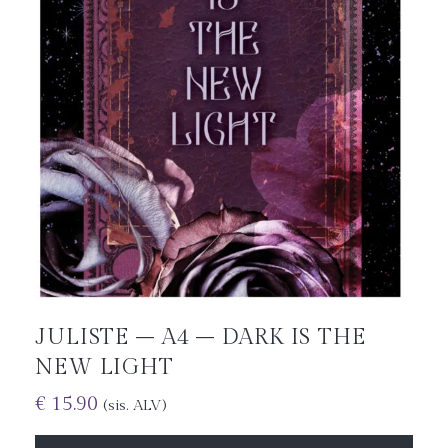
JULISTE – A4 – DARK IS THE
NEW LIGHT
€
15.90
(sis. ALV)