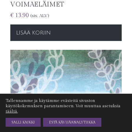
VOIMAELÄIMET
€
13.90
(sis. ALV)
LISÄÄ KORIIN
Tallennamme ja käytämme evästeitä sivuston
käyttökokemuksen parantamiseen. Voit muuttaa asetuksia
täältä.
SALLI KAIKKI
ESTÄ KÄVIJÄANALYTIIKKA
ILMAISET TOIMITUSKULUT YLI 100€ TILAUKSIIN