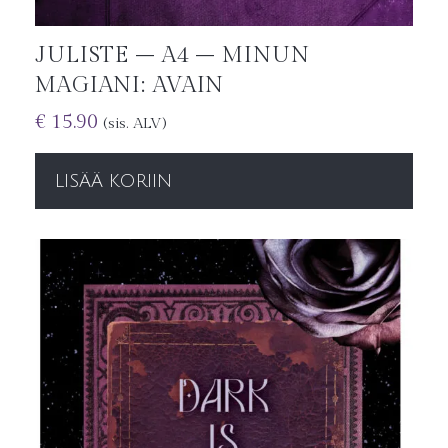
JULISTE – A4 – MINUN
MAGIANI: AVAIN
€
15.90
(sis. ALV)
LISÄÄ KORIIN