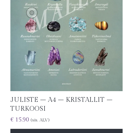
JULISTE – A4 – KRISTALLIT –
TURKOOSI
€
15.90
(sis. ALV)