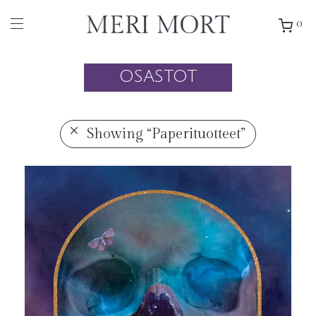
0
OSASTOT
Showing
“Paperituotteet”