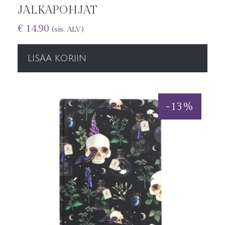
JALKAPOHJAT
€
14.90
(sis. ALV)
LISÄÄ KORIIN
-
13
%