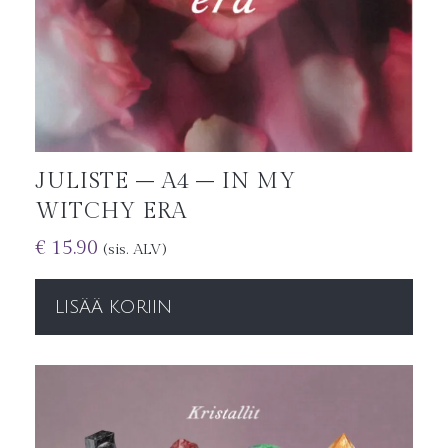
JULISTE – A4 – IN MY
WITCHY ERA
€
15.90
(sis. ALV)
LISÄÄ KORIIN