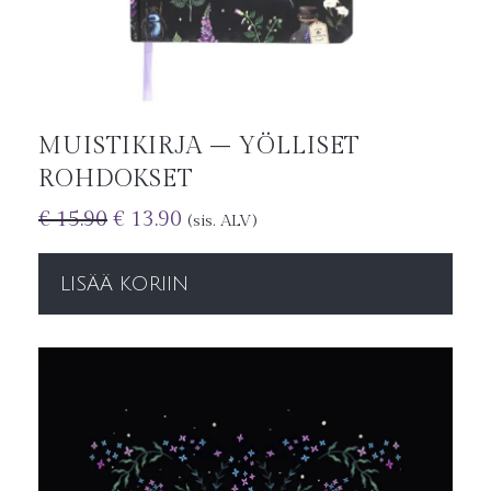
MUISTIKIRJA – YÖLLISET
ROHDOKSET
€
15.90
€
13.90
(sis. ALV)
LISÄÄ KORIIN