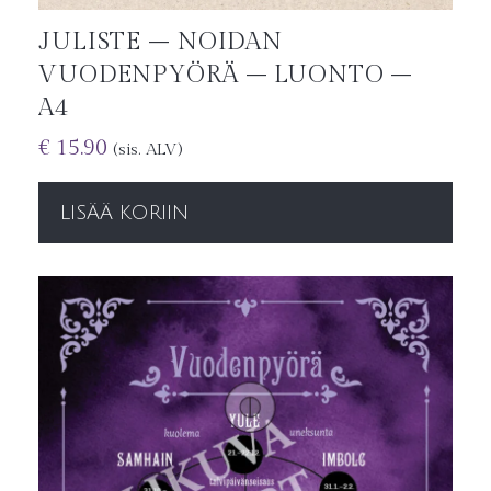
JULISTE – NOIDAN
VUODENPYÖRÄ – LUONTO –
A4
€
15.90
(sis. ALV)
LISÄÄ KORIIN