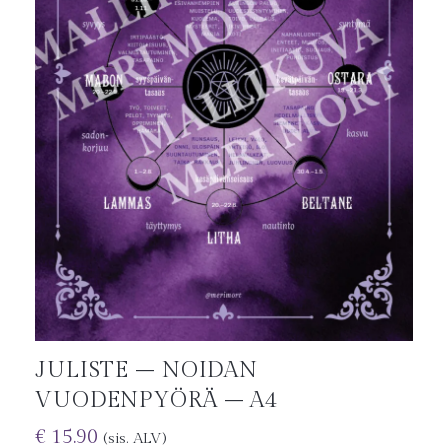
JULISTE – NOIDAN
VUODENPYÖRÄ – A4
€
15.90
(sis. ALV)