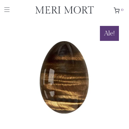
0
Ale!