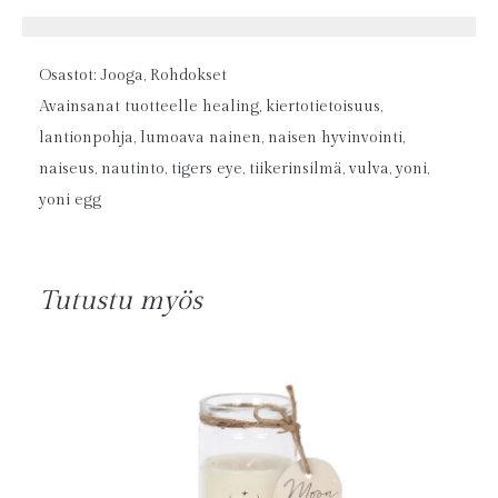
Osastot:
Jooga
,
Rohdokset
Avainsanat tuotteelle
healing
,
kiertotietoisuus
,
lantionpohja
,
lumoava nainen
,
naisen hyvinvointi
,
naiseus
,
nautinto
,
tigers eye
,
tiikerinsilmä
,
vulva
,
yoni
,
yoni egg
Tutustu myös