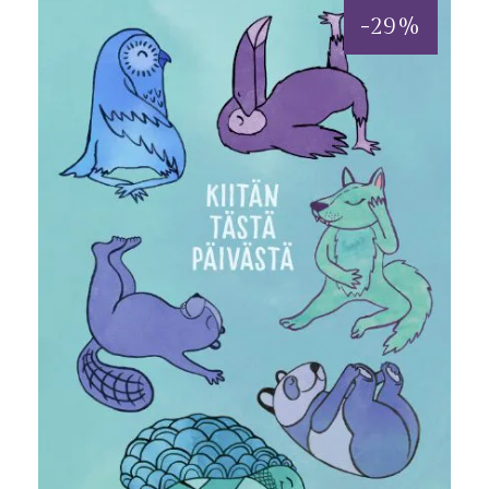
-
29
%