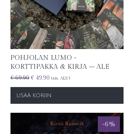
POHJOLAN LUMO -
KORTTIPAKKA & KIRJA – ALE
€
69.90
€
49.90
(sis. ALV)
LISÄÄ KORIIN
-
6
%