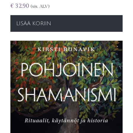
€
32.90
(sis. ALV)
LISÄÄ KORIIN