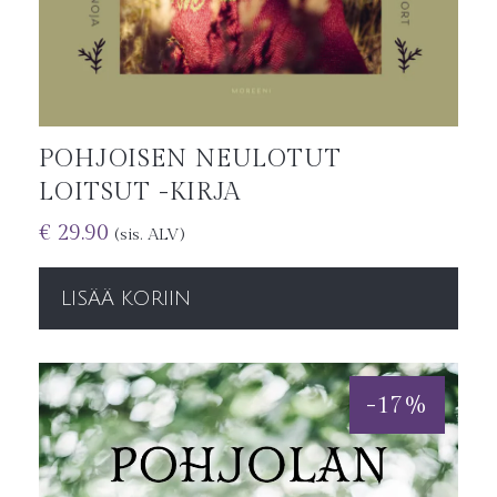
POHJOISEN NEULOTUT
LOITSUT -KIRJA
€
29.90
(sis. ALV)
LISÄÄ KORIIN
-
17
%