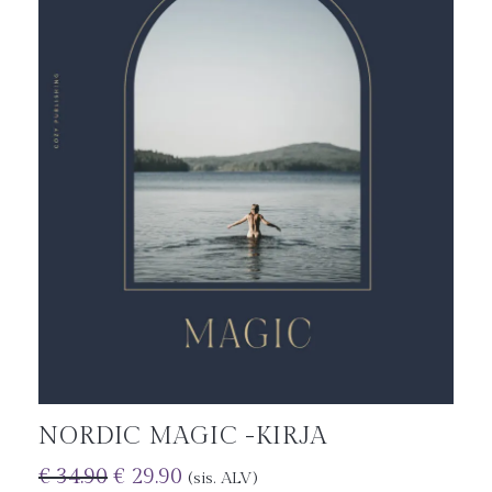
NORDIC MAGIC -KIRJA
€
34.90
€
29.90
(sis. ALV)