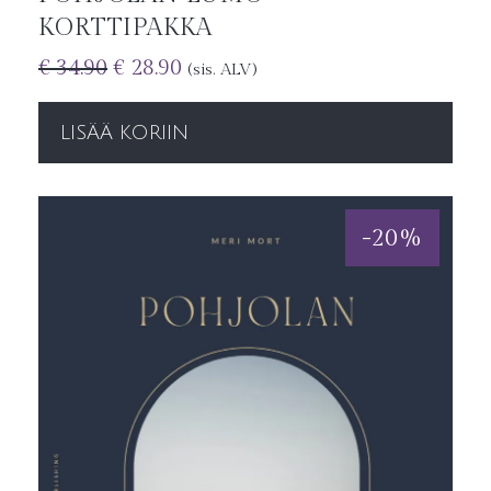
KORTTIPAKKA
€
34.90
€
28.90
(sis. ALV)
LISÄÄ KORIIN
-
20
%