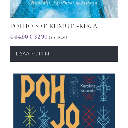
POHJOISET RIIMUT -KIRJA
€
34.90
€
32.90
(sis. ALV)
LISÄÄ KORIIN