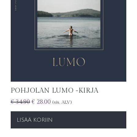
POHJOLAN LUMO -KIRJA
€
34.90
€
28.00
(sis. ALV)
LISÄÄ KORIIN