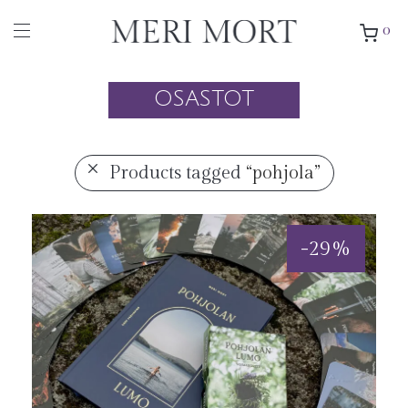
0
OSASTOT
Products tagged
“pohjola”
-
29
%