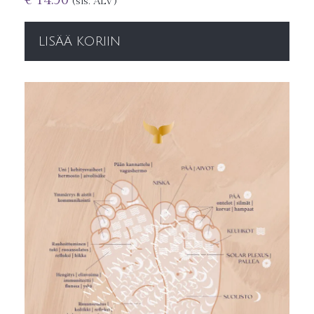
€
14.90
(sis. ALV)
LISÄÄ KORIIN