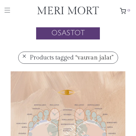
0
OSASTOT
Products tagged
“vauvan jalat”