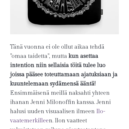
Tänä vuonna ei ole ollut aikaa tehdä
”omaa taidetta”, mutta
kun asettaa
intention niin sellaisia töitä tulee luo
joissa pääsee toteuttamaan ajatuksiaan ja
kuuntelemaan sydämensä ääntä!
Ensimmäisenä meillä naksahti yhteen
ihanan Jenni Milonoffin kanssa. Jenni
halusi uuden visuaalisen ilmeen
Ilo-
vaatemerkillee
n. Ilon vaatteet