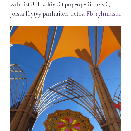
valmista! Iloa löydät pop-up-liikkeistä,
joista löytyy parhaiten tietoa
Fb-ryhmästä
.