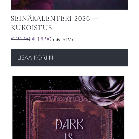
SEINÄKALENTERI 2026 –
KUKOISTUS
€
21.90
€
18.90
(sis. ALV)
LISÄÄ KORIIN