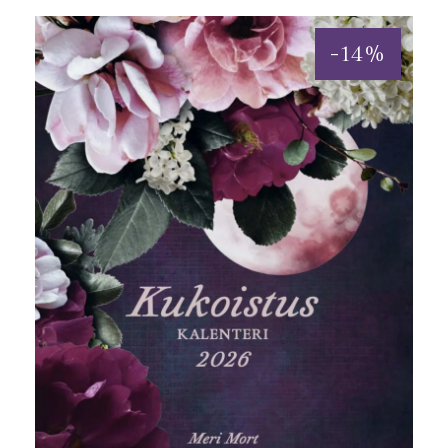
-
14
%