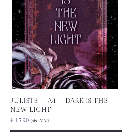
JULISTE – A4 – DARK IS THE
NEW LIGHT
€
15.90
(sis. ALV)