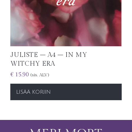
JULISTE – A4 – IN MY
WITCHY ERA
€
15.90
(sis. ALV)
LISÄÄ KORIIN