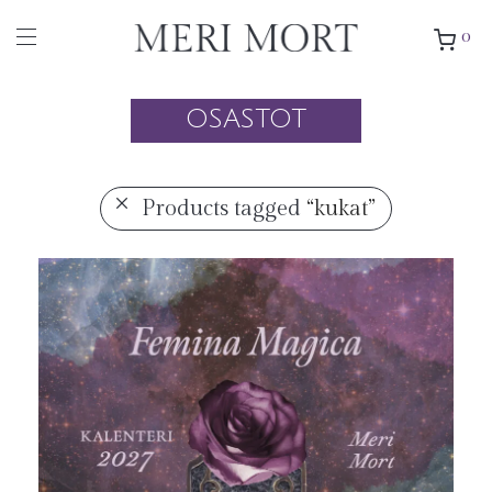
0
OSASTOT
Products tagged
“kukat”