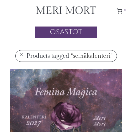
0
OSASTOT
Products tagged
“seinäkalenteri”