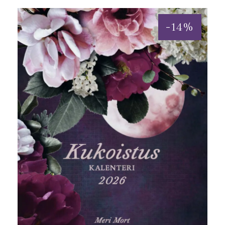
-
14
%