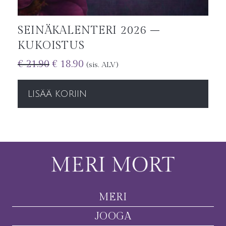
SEINÄKALENTERI 2026 –
KUKOISTUS
€
21.90
€
18.90
(sis. ALV)
LISÄÄ KORIIN
MERI
JOOGA