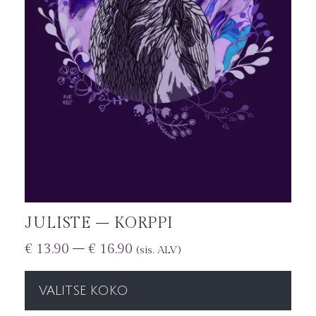
JULISTE – KORPPI
€
13.90
–
€
16.90
(sis. ALV)
VALITSE KOKO