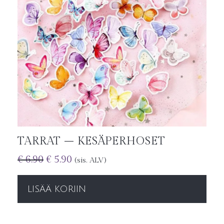
TARRAT – KESÄPERHOSET
€
6.90
€
5.90
(sis. ALV)
LISÄÄ KORIIN