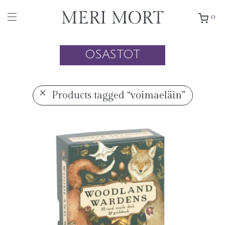
0
OSASTOT
Products tagged
“voimaeläin”