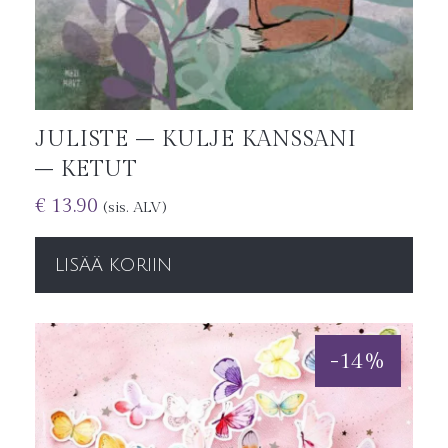
JULISTE – KULJE KANSSANI
– KETUT
€
13.90
(sis. ALV)
LISÄÄ KORIIN
-
14
%