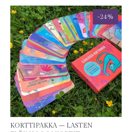
-
24
%
KORTTIPAKKA – LASTEN