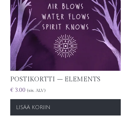
POSTIKORTTI – ELEMENTS
€
3.00
(sis. ALV)
LISÄÄ KORIIN