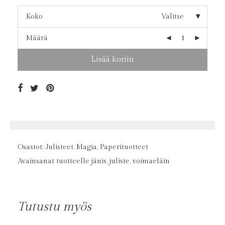
Koko
Valitse
Määrä
Lisää koriin
Osastot:
Julisteet
,
Magia
,
Paperituotteet
Avainsanat tuotteelle
jänis
,
juliste
,
voimaeläin
Tutustu myös