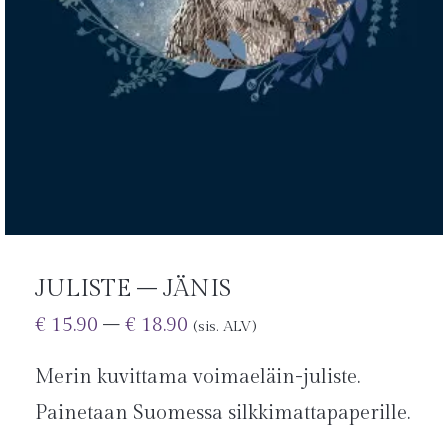
JULISTE – JÄNIS
€
15.90
–
€
18.90
(sis. ALV)
Merin kuvittama voimaeläin-juliste.
Painetaan Suomessa silkkimattapaperille.