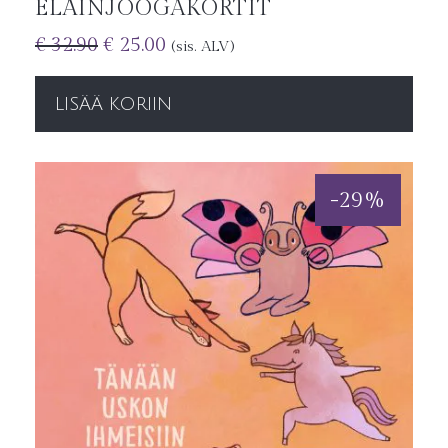
ELÄINJOOGAKORTIT
€
32.90
€
25.00
(sis. ALV)
LISÄÄ KORIIN
-
29
%