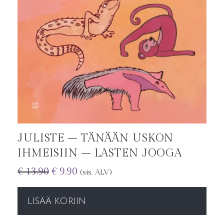
JULISTE – TÄNÄÄN USKON
IHMEISIIN – LASTEN JOOGA
€
13.90
€
9.90
(sis. ALV)
LISÄÄ KORIIN