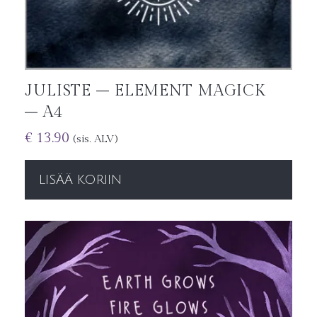
JULISTE – ELEMENT MAGICK
– A4
€
13.90
(sis. ALV)
LISÄÄ KORIIN