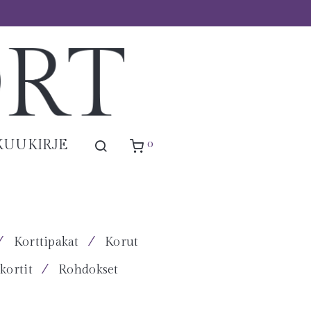
0
KUUKIRJE
⁄
⁄
Korttipakat
Korut
⁄
kortit
Rohdokset