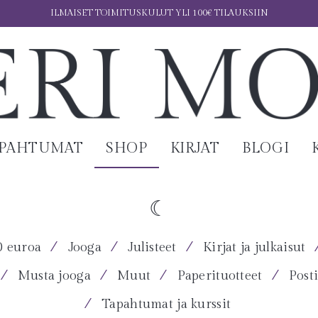
ILMAISET TOIMITUSKULUT YLI 100€ TILAUKSIIN
APAHTUMAT
SHOP
KIRJAT
BLOGI
⁄
⁄
⁄
0 euroa
Jooga
Julisteet
Kirjat ja julkaisut
⁄
⁄
⁄
⁄
Musta jooga
Muut
Paperituotteet
Posti
⁄
Tapahtumat ja kurssit