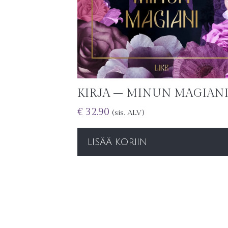
KIRJA – MINUN MAGIAN
€
32.90
(sis. ALV)
LISÄÄ KORIIN