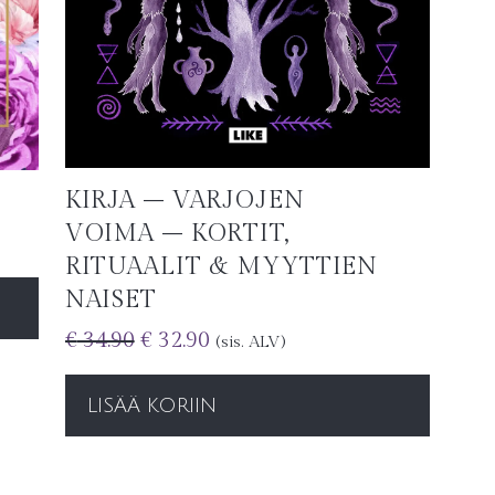
KIRJA – VARJOJEN
I
VOIMA – KORTIT,
RITUAALIT & MYYTTIEN
NAISET
€
34.90
€
32.90
(sis. ALV)
LISÄÄ KORIIN