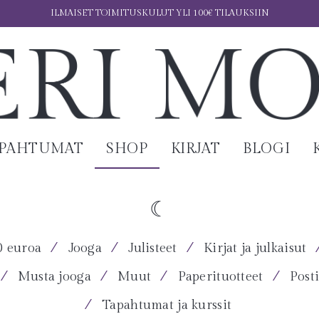
ILMAISET TOIMITUSKULUT YLI 100€ TILAUKSIIN
APAHTUMAT
SHOP
KIRJAT
BLOGI
⁄
⁄
⁄
0 euroa
Jooga
Julisteet
Kirjat ja julkaisut
⁄
⁄
⁄
⁄
Musta jooga
Muut
Paperituotteet
Posti
⁄
Tapahtumat ja kurssit