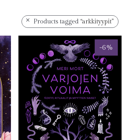
Products tagged
“arkkityypit”
-
6
%