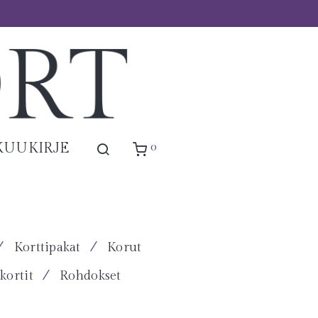
0
KUUKIRJE
⁄
⁄
Korttipakat
Korut
⁄
kortit
Rohdokset