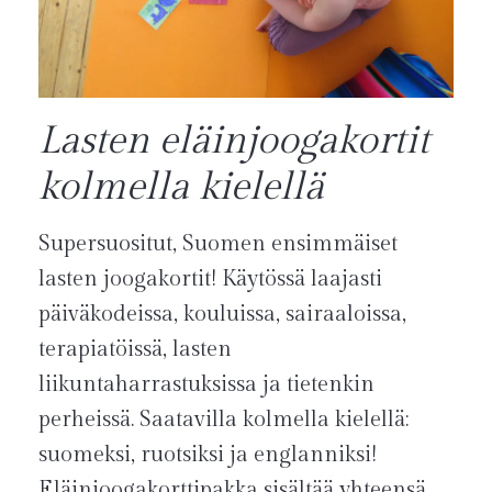
Lasten eläinjoogakortit
kolmella kielellä
Supersuositut, Suomen ensimmäiset
lasten joogakortit! Käytössä laajasti
päiväkodeissa, kouluissa, sairaaloissa,
terapiatöissä, lasten
liikuntaharrastuksissa ja tietenkin
perheissä. Saatavilla kolmella kielellä:
suomeksi, ruotsiksi ja englanniksi!
Eläinjoogakorttipakka sisältää yhteensä