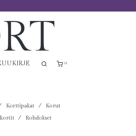
0
KUUKIRJE
⁄
⁄
Korttipakat
Korut
⁄
kortit
Rohdokset