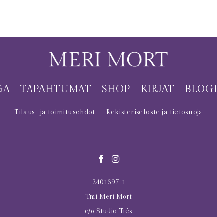
GA
TAPAHTUMAT
SHOP
KIRJAT
BLOG
Tilaus- ja toimitusehdot
Rekisteriseloste ja tietosuoja
2401697-1
Tmi Meri Mort
c/o Studio Très