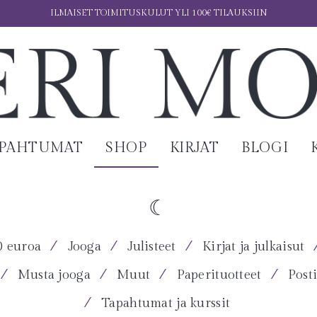
ILMAISET TOIMITUSKULUT YLI 100€ TILAUKSIIN
APAHTUMAT
SHOP
KIRJAT
BLOGI
⁄
⁄
⁄
0 euroa
Jooga
Julisteet
Kirjat ja julkaisut
⁄
⁄
⁄
⁄
Musta jooga
Muut
Paperituotteet
Posti
⁄
Tapahtumat ja kurssit