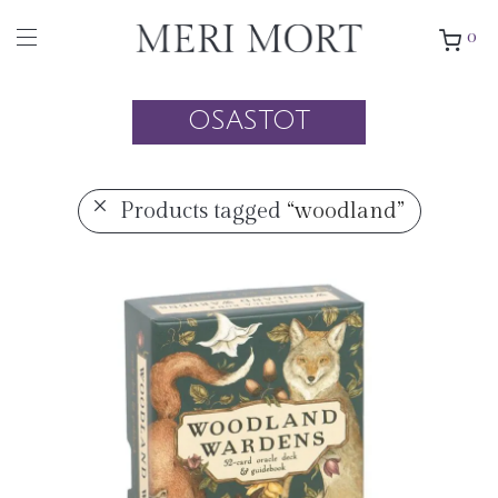
0
OSASTOT
Products tagged
“woodland”