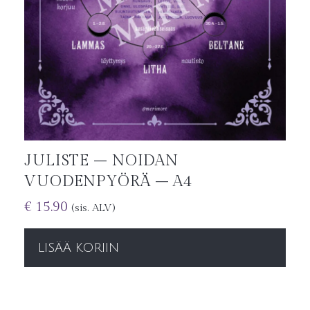
JULISTE – NOIDAN
VUODENPYÖRÄ – A4
€
15.90
(sis. ALV)
LISÄÄ KORIIN