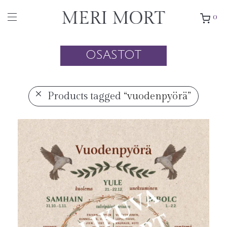
0
OSASTOT
Products tagged
“vuodenpyörä”