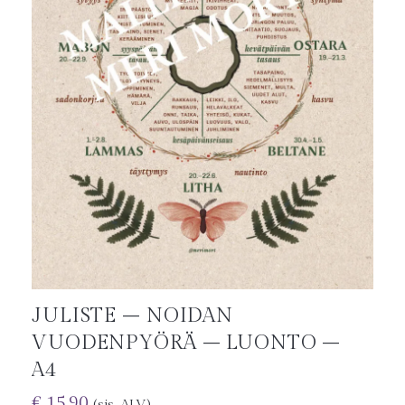
JULISTE – NOIDAN
VUODENPYÖRÄ – LUONTO –
A4
€
15.90
(sis. ALV)