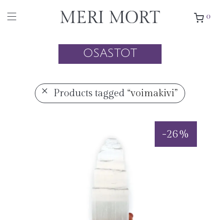
0
OSASTOT
Products tagged
“voimakivi”
-
26
%