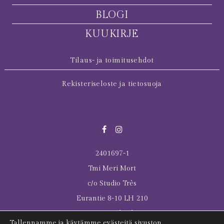
BLOGI
KUUKIRJE
Tilaus- ja toimitusehdot
Rekisteriseloste ja tietosuoja
2401697-1
Tmi Meri Mort
c/o Studio Très
Eurantie 8-10 LH 210
00550 Helsinki
Tallennamme ja käytämme evästeitä sivuston