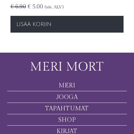
€
6.90
€
5.00
(sis. ALV)
LISÄÄ KORIIN
MERI
JOOGA
TAPAHTUMAT
SHOP
KIRJAT