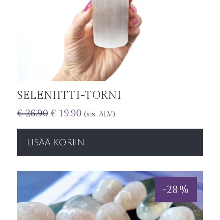
SELENIITTI-TORNI
€
26.90
€
19.90
(sis. ALV)
LISÄÄ KORIIN
-
28
%