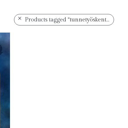
Products tagged
“tunnetyöskentely”