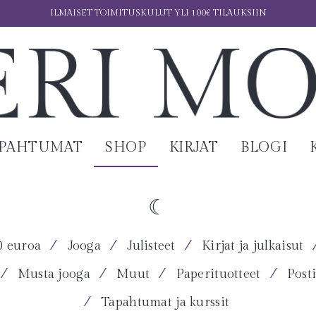
ILMAISET TOIMITUSKULUT YLI 100€ TILAUKSIIN
APAHTUMAT
SHOP
KIRJAT
BLOGI
⁄
⁄
⁄
0 euroa
Jooga
Julisteet
Kirjat ja julkaisut
⁄
⁄
⁄
⁄
Musta jooga
Muut
Paperituotteet
Posti
⁄
Tapahtumat ja kurssit