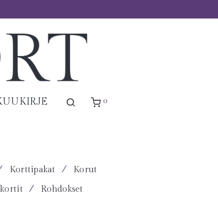
0
KUUKIRJE
⁄
⁄
Korttipakat
Korut
⁄
kortit
Rohdokset