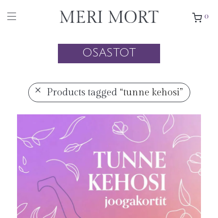
0
OSASTOT
Products tagged
“tunne kehosi”