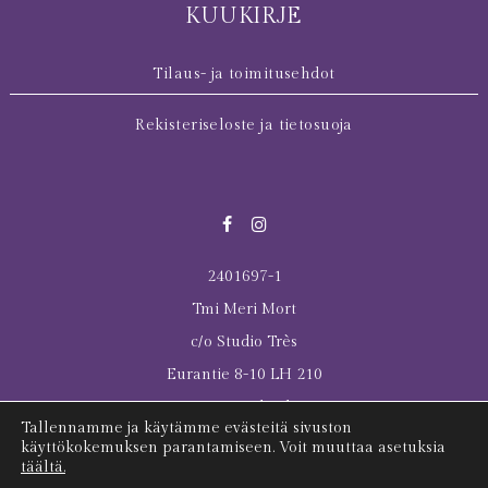
KUUKIRJE
Tilaus- ja toimitusehdot
Rekisteriseloste ja tietosuoja
2401697-1
Tmi Meri Mort
c/o Studio Très
Eurantie 8-10 LH 210
00550 Helsinki
Tallennamme ja käytämme evästeitä sivuston
© 2026 All rights reserved Meri Mort
käyttökokemuksen parantamiseen. Voit muuttaa asetuksia
täältä.