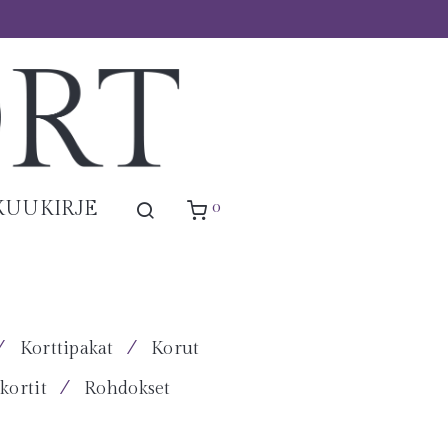
0
KUUKIRJE
⁄
⁄
Korttipakat
Korut
⁄
kortit
Rohdokset