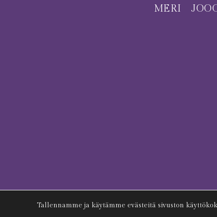
MERI
JOO
Tallennamme ja käytämme evästeitä sivuston käyttöko