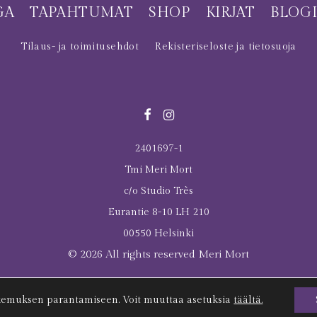
GA
TAPAHTUMAT
SHOP
KIRJAT
BLOG
Tilaus- ja toimitusehdot
Rekisteriseloste ja tietosuoja
2401697-1
Tmi Meri Mort
c/o Studio Très
Eurantie 8-10 LH 210
00550 Helsinki
© 2026 All rights reserved Meri Mort
Last Tuesday was here
kemuksen parantamiseen. Voit muuttaa asetuksia
täältä.