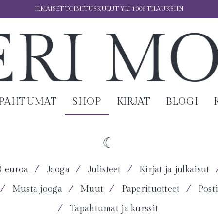
ILMAISET TOIMITUSKULUT YLI 100€ TILAUKSIIN
APAHTUMAT
SHOP
KIRJAT
BLOGI
⁄
⁄
⁄
0 euroa
Jooga
Julisteet
Kirjat ja julkaisut
⁄
⁄
⁄
⁄
Musta jooga
Muut
Paperituotteet
Posti
⁄
Tapahtumat ja kurssit