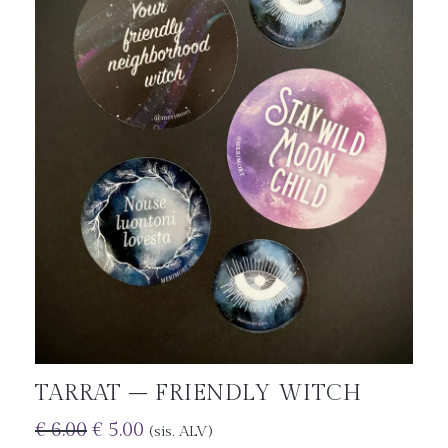
TARRAT – FRIENDLY WITCH
€
6.00
€
5.00
(sis. ALV)