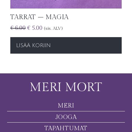
TARRAT – MAGIA
€
6.00
€
5.00
(sis. ALV)
LISÄÄ KORIIN
MERI
JOOGA
TAPAHTUMAT