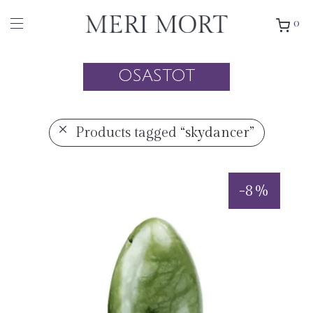
0
OSASTOT
Products tagged
“skydancer”
-
8
%