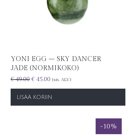
YONI EGG – SKY DANCER
JADE (NORMIKOKO)
€
49.00
€
45.00
(sis. ALV)
LISÄÄ KORIIN
-
10
%