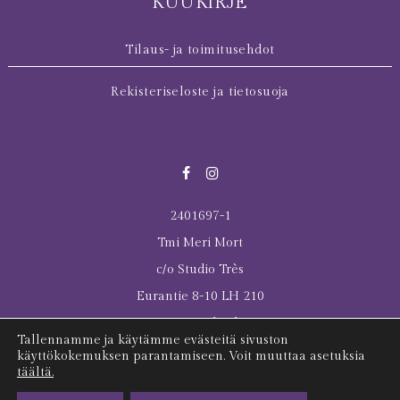
KUUKIRJE
Tilaus- ja toimitusehdot
Rekisteriseloste ja tietosuoja
2401697-1
Tmi Meri Mort
c/o Studio Très
Eurantie 8-10 LH 210
00550 Helsinki
Tallennamme ja käytämme evästeitä sivuston
© 2026 All rights reserved Meri Mort
käyttökokemuksen parantamiseen. Voit muuttaa asetuksia
täältä.
Last Tuesday was here