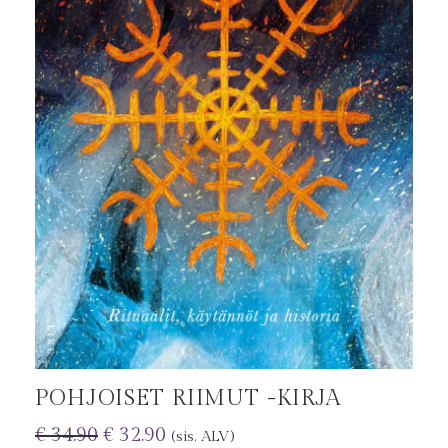
POHJOISET RIIMUT -KIRJA
€
34.90
€
32.90
(sis. ALV)