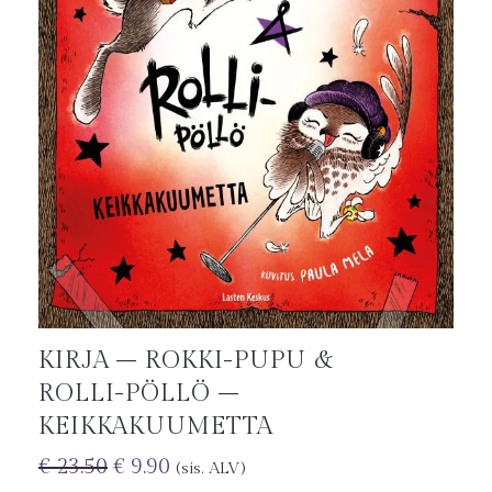
KIRJA – ROKKI-PUPU &
ROLLI-PÖLLÖ –
KEIKKAKUUMETTA
€
23.50
€
9.90
(sis. ALV)