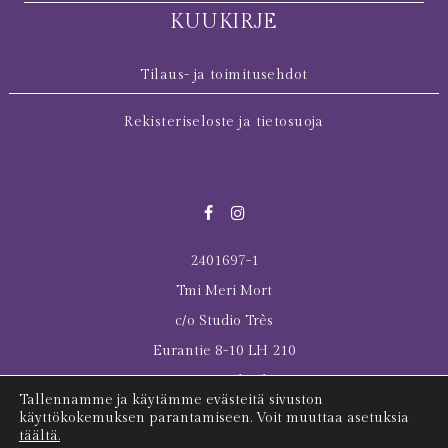
KUUKIRJE
Tilaus- ja toimitusehdot
Rekisteriseloste ja tietosuoja
2401697-1
Tmi Meri Mort
c/o Studio Très
Eurantie 8-10 LH 210
00550 Helsinki
Tallennamme ja käytämme evästeitä sivuston
© 2026 All rights reserved Meri Mort
käyttökokemuksen parantamiseen. Voit muuttaa asetuksia
täältä.