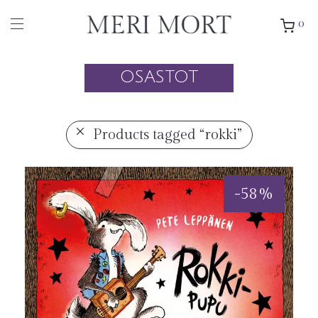
0
OSASTOT
Products tagged
“rokki”
-
58
%