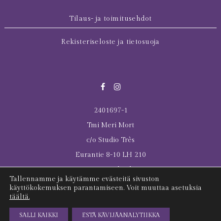
Tilaus- ja toimitusehdot
Rekisteriseloste ja tietosuoja
2401697-1
Tmi Meri Mort
c/o Studio Très
Eurantie 8-10 LH 210
00550 Helsinki
Tallennamme ja käytämme evästeitä sivuston
© 2026 All rights reserved Meri Mort
käyttökokemuksen parantamiseen. Voit muuttaa asetuksia
täältä.
Last Tuesday was here
SALLI KAIKKI
ESTÄ KÄVIJÄANALYTIIKKA