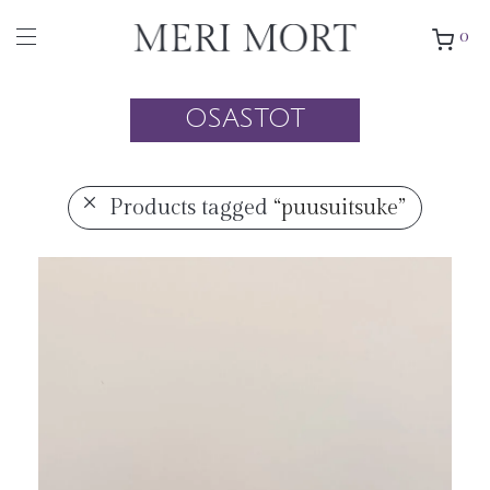
0
OSASTOT
Products tagged
“puusuitsuke”