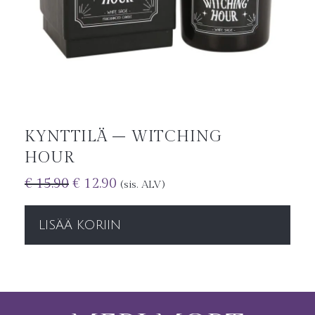
KYNTTILÄ – WITCHING
HOUR
€
15.90
€
12.90
(sis. ALV)
LISÄÄ KORIIN