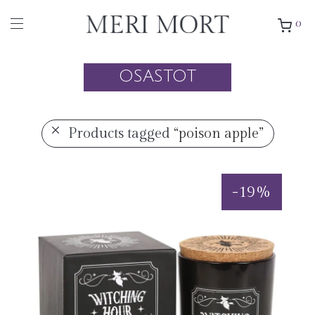
0
OSASTOT
Products tagged
“poison apple”
-
19
%