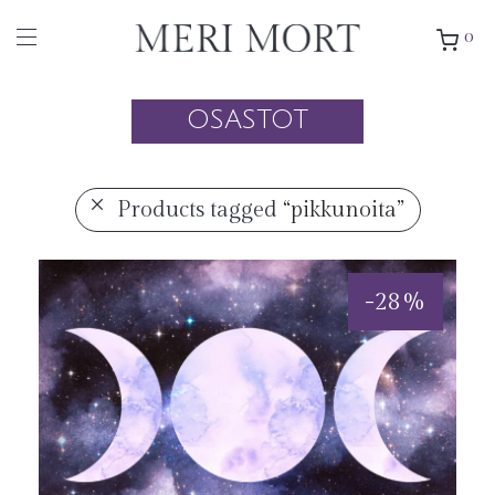
0
OSASTOT
Products tagged
“pikkunoita”
-
28
%