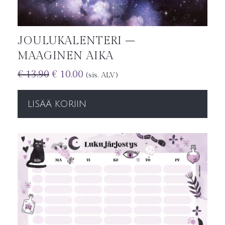
JOULUKALENTERI –
MAAGINEN AIKA
€
13.90
€
10.00
(sis. ALV)
LISÄÄ KORIIN